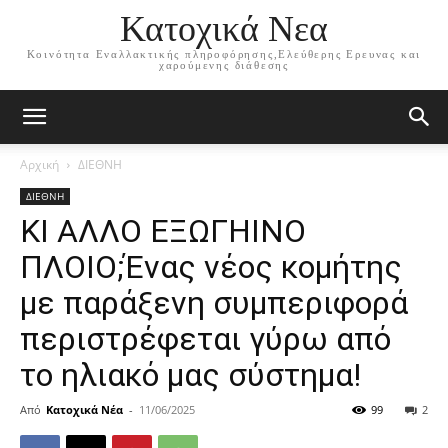
Κατοχικά Νεα
Κοινότητα Εναλλακτικής πληροφόρησης,Ελεύθερης Ερευνας και
χαρούμενης διάθεσης
Αρχική
ΔΙΕΘΝΗ
ΔΙΕΘΝΗ
ΚΙ ΑΛΛΟ ΕΞΩΓΗΙΝΟ
ΠΛΟΙΟ;Ένας νέος κομήτης
με παράξενη συμπεριφορά
περιστρέφεται γύρω από
το ηλιακό μας σύστημα!
Από
Κατοχικά Νέα
-
11/06/2025
99
2