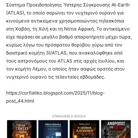
Σύστημα Προειδοποίησης Ύστερης Σύγκρουσης At-Earth
(ATLAS), το οποίο σαρώνει τον νυχτερινό ουρανό για
κινούμενα αντικείμενα χρησιμοποιώντας τηλεσκόπια
στη Χαβάη, τη Χιλή και τη Νότια Αφρική. Το αντικείμενο
είχε περάσει σε μεγάλο βαθμό απαρατήρητο μέχρι τώρα,
κυρίως λόγω του πρόσφατου θορύβου γύρω από τον
διαστρικό κομήτη 3I/ATLAS, που ανακαλύφθηκε από
τους αστρονόμους του ATLAS στις αρχές Ιουλίου, και
τον κομήτη Λέμον, ο οποίος ήταν σαφώς ορατός στον
νυχτερινό ουρανό τις τελευταίες εβδομάδες.
https://corfiatiko.blogspot.com/2025/11/blog-
post_44.html
STRANGERS E-BOOKS