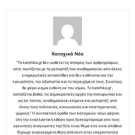
Κατοχικά Νέα
"Το katohika.gr δεν υιοθετεί τις απόψεις των αρθρογράφων,
ούτε ταυτίζεται με τα ρεπορτάζ που αναδημοσιεύει από άλλες
ενημερωτικές ιστοσελίδες και δεν ευθύνεται για την
εγκυρότητα, την αξιοπιστία και το περιεχόμενό τους. Συνεπώς,
δε φέρει καμία ευθύνη εκ του νόμου. Το katohika.gr ,
ασπάζεται βαθιά, τις Δημοκρατικές αρχές της πολυφωνίας και
ως εκ τούτου, αναδημοσιεύει κείμενα και ρεπορτάζ, από
όλους τους πολιτικούς, κοινωνικούς και επιστημονικούς
χώρους." Η συντακτική ομάδα των κατοχικών νέων φέρνει
όλη την εναλλακτική είδηση προς ξεσκαρτάρισμα απο τους
ερευνητές αναγνώστες της! Ειτε ειναι Ψεμα ειτε ειναι αληθεια
!Έχουμε συγκεκριμένη θέση απέναντι στην υπεροντοτητα