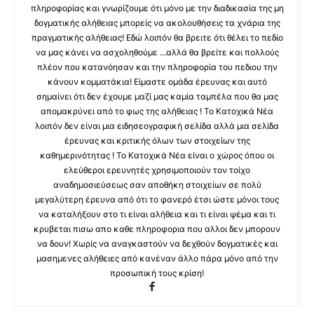
πληροφορίας και γνωρίζουμε ότι μόνο με την διαδικασία της μη
δογματικής αλήθειας μπορείς να ακολουθήσεις τα χνάρια της
πραγματικής αλήθειας! Εδώ λοιπόν θα βρειτε ότι θέλει το πεδίο
να μας κάνει να ασχοληθούμε ...αλλά θα βρείτε και πολλούς
πλέον που κατανόησαν και την πληροφορία του πεδιου την
κάνουν κομματάκια! Είμαστε ομάδα έρευνας και αυτό
σημαίνει ότι δεν έχουμε μαζί μας καμία ταμπέλα που θα μας
απομακρύνει από το φως της αλήθειας ! Το Κατοχικά Νέα
λοιπόν δεν είναι μια ειδησεογραφική σελίδα αλλά μια σελίδα
έρευνας και κριτικής όλων των στοιχείων της
καθημερινότητας ! Το Κατοχικά Νέα είναι ο χώρος όπου οι
ελεύθεροι ερευνητές χρησιμοποιούν τον τοίχο
αναδημοσιεύσεως σαν αποθήκη στοιχείων σε πολύ
μεγαλύτερη έρευνα από ότι το φανερό έτσι ώστε μόνοι τους
να καταλήξουν στο τι είναι αλήθεια και τι είναι ψέμα και τι
κρυβεται πισω απο καθε πληροφορια που αλλοι δεν μπορουν
να δουν! Χωρίς να αναγκαστούν να δεχθούν δογματικές και
μασημενες αλήθειες από κανέναν άλλο πάρα μόνο από την
προσωπική τους κρίση!