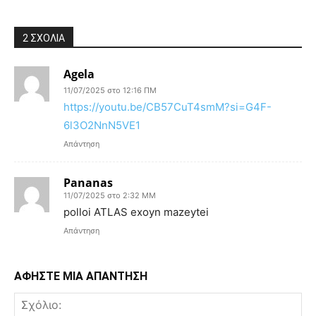
2 ΣΧΟΛΙΑ
Agela
11/07/2025 στο 12:16 ΠΜ
https://youtu.be/CB57CuT4smM?si=G4F-
6l3O2NnN5VE1
Απάντηση
Pananas
11/07/2025 στο 2:32 ΜΜ
polloi ATLAS exoyn mazeytei
Απάντηση
ΑΦΗΣΤΕ ΜΙΑ ΑΠΑΝΤΗΣΗ