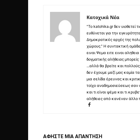
Κατοχικά Νέα
"Το katohika.gr δεν υιοθετεί
ευθύνεται για την εγκυρότητα,
Δημοκρατικές αρχές της πολυ
χώρους." Η συντακτική ομάδ
ειναι Ψεμα ειτε ειναι αληθει
δογματικής αλήθειας μπορείς 
...αλλά θα βρείτε και πολλο
δεν έχουμε μαζί μας καμία τ
μια σελίδα έρευνας και κριτι
τοίχο αναδημοσιεύσεως σαν α
και τι είναι ψέμα και τι κρ
αλήθειες από κανέναν άλλο 
ΑΦΗΣΤΕ ΜΙΑ ΑΠΑΝΤΗΣΗ