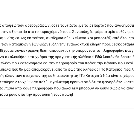
 τις απόψεις των αρθρογράφων, ούτε ταυτίζεται με τα ρεπορτάζ που αναδημοσι
 την αξιοπιστία και το περιεχόμενό τους. Συνεπώς, δε φέρει καμία ευθύνη εκ τ
φωνίας και ως εκ τούτου, αναδημοσιεύει κείμενα και ρεπορτάζ, από όλους το
α των κατοχικών νέων φέρνει όλη την εναλλακτική είδηση προς ξεσκαρτάρισ
α !Έχουμε συγκεκριμένη θέση απέναντι στην υπεροντοτητα πληροφορίας και γν
να ακολουθήσεις τα χνάρια της πραγματικής αλήθειας! Εδώ λοιπόν θα βρειτε ό
ύς πλέον που κατανόησαν και την πληροφορία του πεδιου την κάνουν κομματάκ
αμπέλα που θα μας απομακρύνει από το φως της αλήθειας ! Το Κατοχικά Νέα λ
κής όλων των στοιχείων της καθημερινότητας ! Το Κατοχικά Νέα είναι ο χώρο
ποθήκη στοιχείων σε πολύ μεγαλύτερη έρευνα από ότι το φανερό έτσι ώστε μ
υβεται πισω απο καθε πληροφορια που αλλοι δεν μπορουν να δουν! Χωρίς να α
πάρα μόνο από την προσωπική τους κρίση!