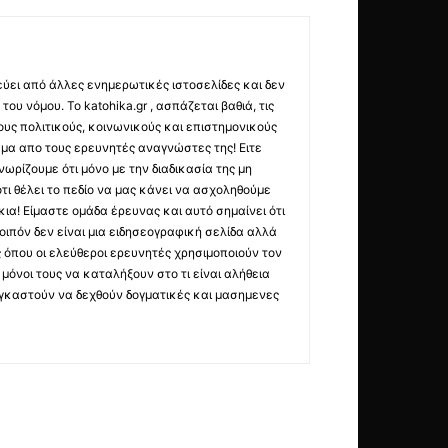
εύει από άλλες ενημερωτικές ιστοσελίδες και δεν
ου νόμου. Το katohika.gr , ασπάζεται βαθιά, τις
υς πολιτικούς, κοινωνικούς και επιστημονικούς
μα απο τους ερευνητές αναγνώστες της! Ειτε
ωρίζουμε ότι μόνο με την διαδικασία της μη
τι θέλει το πεδίο να μας κάνει να ασχοληθούμε
ια! Είμαστε ομάδα έρευνας και αυτό σημαίνει ότι
οιπόν δεν είναι μια ειδησεογραφική σελίδα αλλά
ς όπου οι ελεύθεροι ερευνητές χρησιμοποιούν τον
όνοι τους να καταλήξουν στο τι είναι αλήθεια
ναγκαστούν να δεχθούν δογματικές και μασημενες