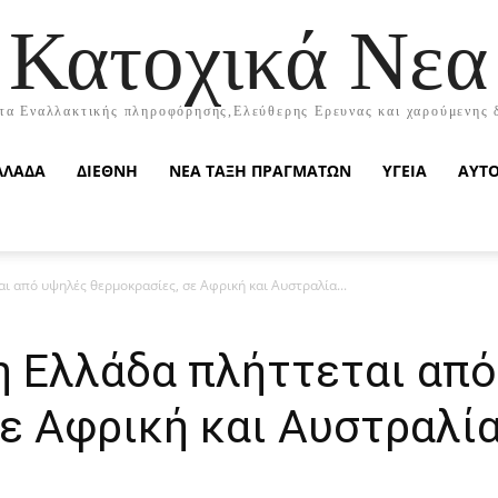
Κατοχικά Νεα
τα Εναλλακτικής πληροφόρησης,Ελεύθερης Ερευνας και χαρούμενης 
ΛΛΑΔΑ
ΔΙΕΘΝΗ
ΝΕΑ ΤΑΞΗ ΠΡΑΓΜΑΤΩΝ
ΥΓΕΙΑ
ΑΥΤ
ι από υψηλές θερμοκρασίες, σε Αφρική και Αυστραλία...
η Ελλάδα πλήττεται απ
ε Αφρική και Αυστραλία