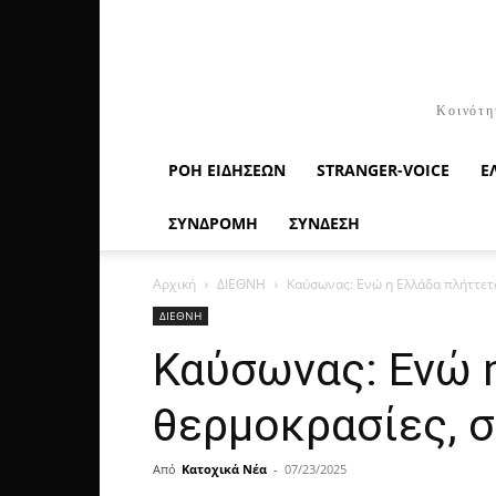
Κοινότη
ΡΟΉ ΕΙΔΉΣΕΩΝ
STRANGER-VOICE
Ε
ΣΥΝΔΡΟΜΗ
ΣΥΝΔΕΣΗ
Αρχική
ΔΙΕΘΝΗ
Καύσωνας: Ενώ η Ελλάδα πλήττετα
ΔΙΕΘΝΗ
Καύσωνας: Ενώ 
θερμοκρασίες, σ
Από
Κατοχικά Νέα
-
07/23/2025