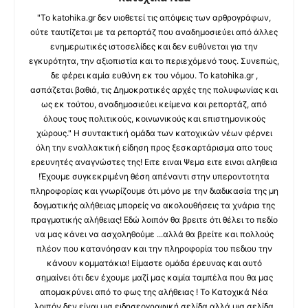
"Το katohika.gr δεν υιοθετεί τις απόψεις των αρθρογράφων,
ούτε ταυτίζεται με τα ρεπορτάζ που αναδημοσιεύει από άλλες
ενημερωτικές ιστοσελίδες και δεν ευθύνεται για την
εγκυρότητα, την αξιοπιστία και το περιεχόμενό τους. Συνεπώς,
δε φέρει καμία ευθύνη εκ του νόμου. Το katohika.gr ,
ασπάζεται βαθιά, τις Δημοκρατικές αρχές της πολυφωνίας και
ως εκ τούτου, αναδημοσιεύει κείμενα και ρεπορτάζ, από
όλους τους πολιτικούς, κοινωνικούς και επιστημονικούς
χώρους." Η συντακτική ομάδα των κατοχικών νέων φέρνει
όλη την εναλλακτική είδηση προς ξεσκαρτάρισμα απο τους
ερευνητές αναγνώστες της! Ειτε ειναι Ψεμα ειτε ειναι αληθεια
!Έχουμε συγκεκριμένη θέση απέναντι στην υπεροντοτητα
πληροφορίας και γνωρίζουμε ότι μόνο με την διαδικασία της μη
δογματικής αλήθειας μπορείς να ακολουθήσεις τα χνάρια της
πραγματικής αλήθειας! Εδώ λοιπόν θα βρειτε ότι θέλει το πεδίο
να μας κάνει να ασχοληθούμε ...αλλά θα βρείτε και πολλούς
πλέον που κατανόησαν και την πληροφορία του πεδιου την
κάνουν κομματάκια! Είμαστε ομάδα έρευνας και αυτό
σημαίνει ότι δεν έχουμε μαζί μας καμία ταμπέλα που θα μας
απομακρύνει από το φως της αλήθειας ! Το Κατοχικά Νέα
λοιπόν δεν είναι μια ειδησεογραφική σελίδα αλλά μια σελίδα