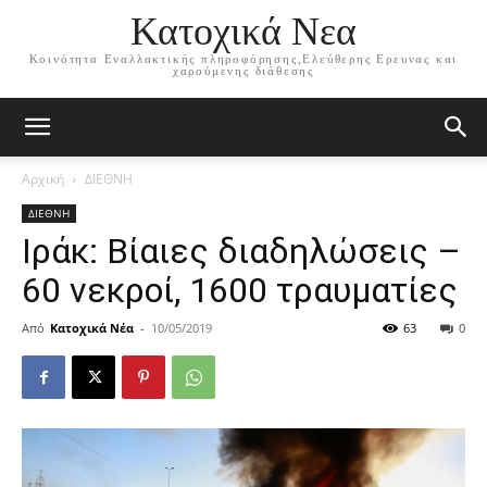
Κατοχικά Νεα
Κοινότητα Εναλλακτικής πληροφόρησης,Ελεύθερης Ερευνας και
χαρούμενης διάθεσης
Αρχική
ΔΙΕΘΝΗ
ΔΙΕΘΝΗ
Ιράκ: Βίαιες διαδηλώσεις –
60 νεκροί, 1600 τραυματίες
Από
Κατοχικά Νέα
-
10/05/2019
63
0