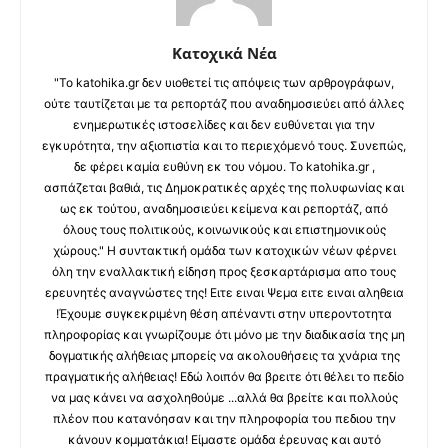
Κατοχικά Νέα
"Το katohika.gr δεν υιοθετεί τις απόψεις των αρθρογράφων,
ούτε ταυτίζεται με τα ρεπορτάζ που αναδημοσιεύει από άλλες
ενημερωτικές ιστοσελίδες και δεν ευθύνεται για την
εγκυρότητα, την αξιοπιστία και το περιεχόμενό τους. Συνεπώς,
δε φέρει καμία ευθύνη εκ του νόμου. Το katohika.gr ,
ασπάζεται βαθιά, τις Δημοκρατικές αρχές της πολυφωνίας και
ως εκ τούτου, αναδημοσιεύει κείμενα και ρεπορτάζ, από
όλους τους πολιτικούς, κοινωνικούς και επιστημονικούς
χώρους." Η συντακτική ομάδα των κατοχικών νέων φέρνει
όλη την εναλλακτική είδηση προς ξεσκαρτάρισμα απο τους
ερευνητές αναγνώστες της! Ειτε ειναι Ψεμα ειτε ειναι αληθεια
!Έχουμε συγκεκριμένη θέση απέναντι στην υπεροντοτητα
πληροφορίας και γνωρίζουμε ότι μόνο με την διαδικασία της μη
δογματικής αλήθειας μπορείς να ακολουθήσεις τα χνάρια της
πραγματικής αλήθειας! Εδώ λοιπόν θα βρειτε ότι θέλει το πεδίο
να μας κάνει να ασχοληθούμε ...αλλά θα βρείτε και πολλούς
πλέον που κατανόησαν και την πληροφορία του πεδιου την
κάνουν κομματάκια! Είμαστε ομάδα έρευνας και αυτό