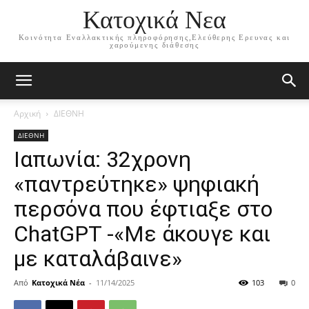
Κατοχικά Νεα
Κοινότητα Εναλλακτικής πληροφόρησης,Ελεύθερης Ερευνας και
χαρούμενης διάθεσης
Αρχική
ΔΙΕΘΝΗ
ΔΙΕΘΝΗ
Ιαπωνία: 32χρονη
«παντρεύτηκε» ψηφιακή
περσόνα που έφτιαξε στο
ChatGPT -«Με άκουγε και
με καταλάβαινε»
Από
Κατοχικά Νέα
-
11/14/2025
103
0