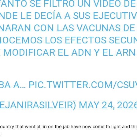
ANTO SE FILTRÓ UN VIDEO D
DE LE DECÍA A SUS EJECUTI
NARAN CON LAS VACUNAS DE 
NOCEMOS LOS EFECTOS SECU
 MODIFICAR EL ADN Y EL ARN
BA A…
PIC.TWITTER.COM/CS
EJANIRASILVEIR)
MAY 24, 202
ntry that went all in on the jab have now come to light and the s
d