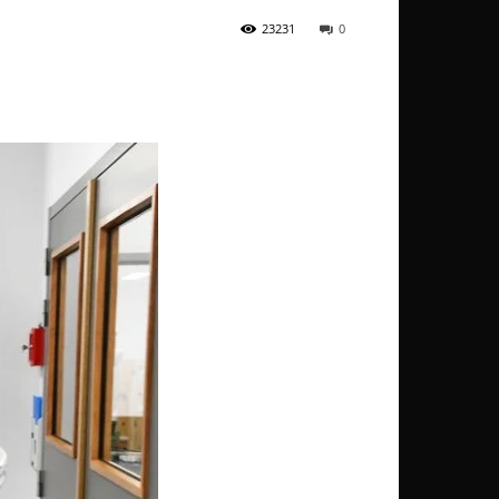
23231
0