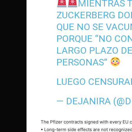
MIENTRAS T
ZUCKERBERG DON
QUE NO SE VACU
PORQUE “NO CO
LARGO PLAZO DE
PERSONAS”
LUEGO CENSURA
— DEJANIRA (@D
The Pfizer contracts signed with every EU cou
• Long-term side effects are not recognize