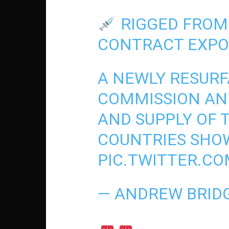
RIGGED FROM 
CONTRACT EXPO
A NEWLY RESUR
COMMISSION AN
AND SUPPLY OF T
COUNTRIES SHOW
PIC.TWITTER.C
— ANDREW BRID