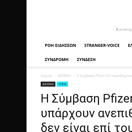
Κοινότη
ΡΟΉ ΕΙΔΉΣΕΩΝ
STRANGER-VOICE
Ε
ΣΥΝΔΡΟΜΗ
ΣΥΝΔΕΣΗ
Αρχική
ΔΙΕΘΝΗ
Η Σύμβαση Pfizer-EU παραδέχεται
ΔΙΕΘΝΗ
ΥΓΕΙΑ
Η Σύμβαση Pfize
υπάρχουν ανεπι
δεν είναι επί τ