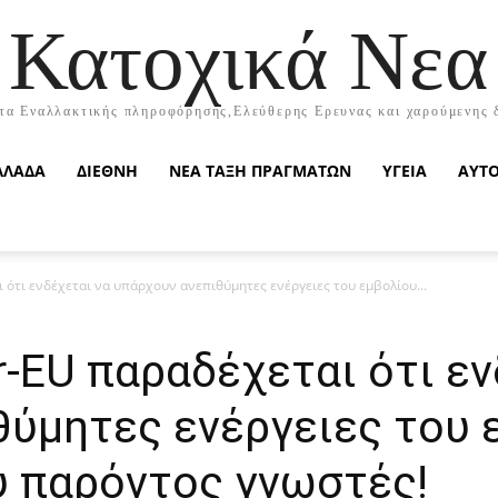
Κατοχικά Νεα
τα Εναλλακτικής πληροφόρησης,Ελεύθερης Ερευνας και χαρούμενης 
ΛΛΑΔΑ
ΔΙΕΘΝΗ
ΝΕΑ ΤΑΞΗ ΠΡΑΓΜΑΤΩΝ
ΥΓΕΙΑ
ΑΥΤ
 ότι ενδέχεται να υπάρχουν ανεπιθύμητες ενέργειες του εμβολίου...
r-EU παραδέχεται ότι εν
θύμητες ενέργειες του 
ου παρόντος γνωστές!