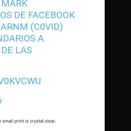
E MARK
VOS DE FACEBOOK
ARNM (C0VID)
NDARIOS A
 DE LAS
UV0KVCWU
6
mall print is crystal clear.