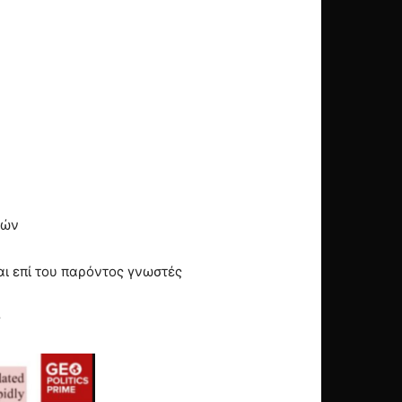
κών
αι επί του παρόντος γνωστές
ς