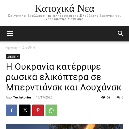
Κατοχικά Νεα
Κοινότητα Εναλλακτικής πληροφόρησης,Ελεύθερης Ερευνας και
χαρούμενης διάθεσης
Αρχική
ΔΙΕΘΝΗ
ΔΙΕΘΝΗ
Η Ουκρανία κατέρριψε
ρωσικά ελικόπτερα σε
Μπερντιάνσκ και Λουχάνσκ
Από
Techstories
-
10/17/2023
69
0