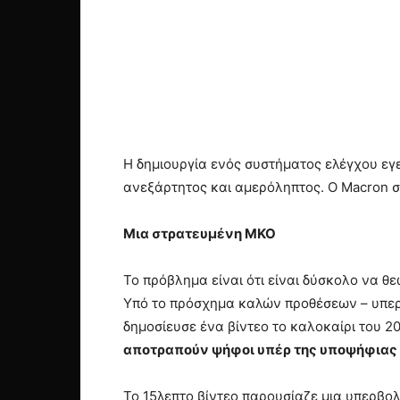
Η δημιουργία ενός συστήματος ελέγχου εγε
ανεξάρτητος και αμερόληπτος. Ο Macron σ
Μια στρατευμένη ΜΚΟ
Το πρόβλημα είναι ότι είναι δύσκολο να θ
Υπό το πρόσχημα καλών προθέσεων – υπερ
δημοσίευσε ένα βίντεο το καλοκαίρι του 2
αποτραπούν ψήφοι υπέρ της υποψήφιας τ
Το 15λεπτο βίντεο παρουσίαζε μια υπερβολ