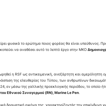
ίρει φυσικά το ερώτημα ποιος φορέας θα είναι υπεύθυνος. Πρέ
κοπεύει να αναθέσει αυτό το λεπτό έργο στην ΜΚΟ
Δημοσιογ
εωρηθεί η RSF ως αντικειμενική, ανεξάρτητη και αμερόληπτη 
άσπιση της ελευθερίας του Τύπου, των ανθρωπίνων δικαιωμάτ
024, εν μέσω της γαλλικής προεκλογικής περιόδου, το οποίο 
ου Εθνικού Συναγερμού (RN), Marine Le Pen
.
ικά δραματική εικόνα της, χαρακτηρίζοντάς την επικίνδυνη γι