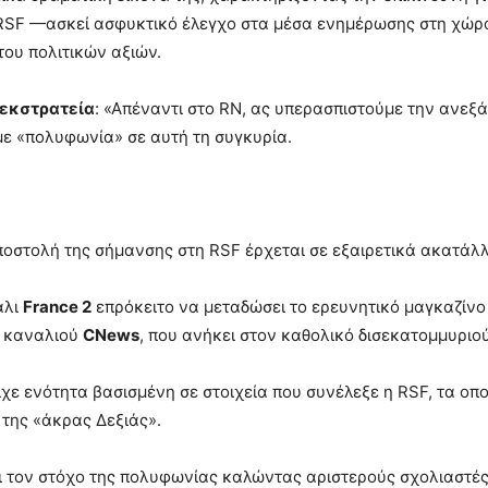
 RSF —ασκεί ασφυκτικό έλεγχο στα μέσα ενημέρωσης στη χώρ
του πολιτικών αξιών.
 εκστρατεία
: «Απέναντι στο RN, ας υπερασπιστούμε την ανεξ
με «πολυφωνία» σε αυτή τη συγκυρία.
οστολή της σήμανσης στη RSF έρχεται σε εξαιρετικά ακατάλλ
άλι
France 2
επρόκειτο να μεταδώσει το ερευνητικό μαγκαζίνο
ύ καναλιού
CNews
, που ανήκει στον καθολικό δισεκατομμυριού
ίχε ενότητα βασισμένη σε στοιχεία που συνέλεξε η RSF, τα οπ
 της «άκρας Δεξιάς».
 τον στόχο της πολυφωνίας καλώντας αριστερούς σχολιαστές