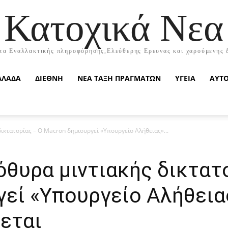
Κατοχικά Νεα
τα Εναλλακτικής πληροφόρησης,Ελεύθερης Ερευνας και χαρούμενης 
ΛΛΑΔΑ
ΔΙΕΘΝΗ
ΝΕΑ ΤΑΞΗ ΠΡΑΓΜΑΤΩΝ
ΥΓΕΙΑ
ΑΥΤ
δικτατορίας – Ο Macron δημιουργεί «Υπουργείο Αλήθειας»...
όθυρα μιντιακής δικτατ
εί «Υπουργείο Αλήθεια
εται