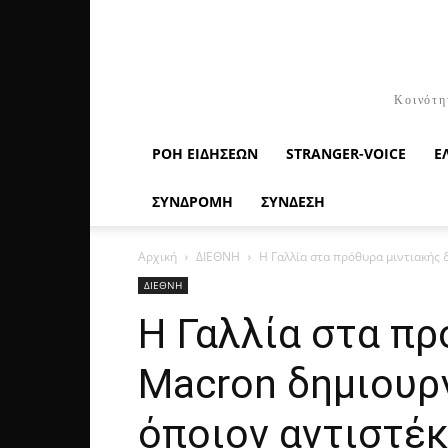
Κοινότη
ΡΟΉ ΕΙΔΉΣΕΩΝ
STRANGER-VOICE
Ε
ΣΥΝΔΡΟΜΗ
ΣΥΝΔΕΣΗ
Αρχική
ΔΙΕΘΝΗ
Η Γαλλία στα πρόθυρα μιντιακής 
ΔΙΕΘΝΗ
Η Γαλλία στα πρ
Macron δημιουργ
όποιον αντιστέκ