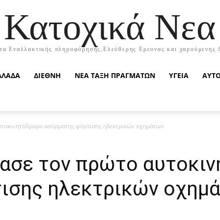
Κατοχικά Νεα
τα Εναλλακτικής πληροφόρησης,Ελεύθερης Ερευνας και χαρούμενης 
ΛΛΑΔΑ
ΔΙΕΘΝΗ
ΝΕΑ ΤΑΞΗ ΠΡΑΓΜΑΤΩΝ
ΥΓΕΙΑ
ΑΥΤ
αυτοκινητόδρομο ασύρματης φόρτισης ηλεκτρικών οχημάτων
νίασε τον πρώτο αυτοκι
ισης ηλεκτρικών οχημ