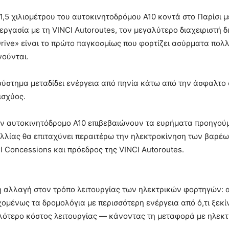
1,5 χιλιομέτρου του αυτοκινητοδρόμου Α10 κοντά στο Παρίσι 
ασία με τη VINCI Autoroutes, τον μεγαλύτερο διαχειριστή διο
Drive» είναι το πρώτο παγκοσμίως που φορτίζει ασύρματα πο
νούνται.
 σύστημα μεταδίδει ενέργεια από πηνία κάτω από την άσφαλτο
ισχύος.
ν αυτοκινητόδρομο Α10 επιβεβαιώνουν τα ευρήματα προηγού
Γαλλίας θα επιταχύνει περαιτέρω την ηλεκτροκίνηση των βαρ
 Concessions και πρόεδρος της VINCI Autoroutes.
κή αλλαγή στον τρόπο λειτουργίας των ηλεκτρικών φορτηγών: 
μένως τα δρομολόγια με περισσότερη ενέργεια από ό,τι ξεκί
ηλότερο κόστος λειτουργίας — κάνοντας τη μεταφορά με ηλεκτ