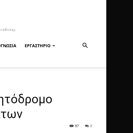
διάθεσης
ΟΓΝΩΣΙΑ
ΕΡΓΑΣΤΗΡΙΟ
νητόδρομο
άτων
87
0