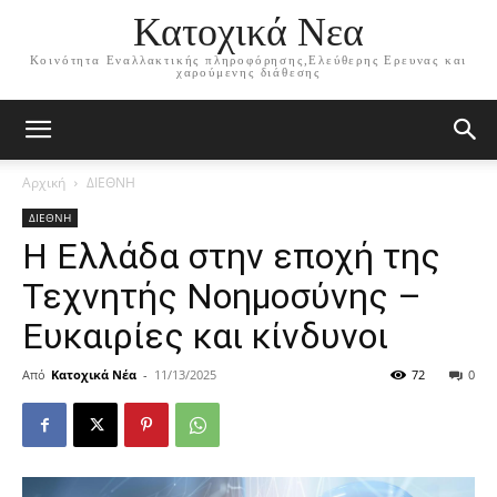
Κατοχικά Νεα
Κοινότητα Εναλλακτικής πληροφόρησης,Ελεύθερης Ερευνας και
χαρούμενης διάθεσης
Αρχική
ΔΙΕΘΝΗ
ΔΙΕΘΝΗ
Η Ελλάδα στην εποχή της
Τεχνητής Νοημοσύνης –
Ευκαιρίες και κίνδυνοι
Από
Κατοχικά Νέα
-
11/13/2025
72
0