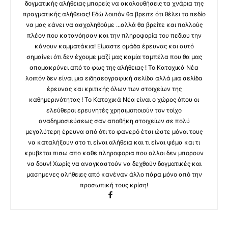
δογματικής αλήθειας μπορείς να ακολουθήσεις τα χνάρια της
πραγματικής αλήθειας! Εδώ λοιπόν θα βρειτε ότι θέλει το πεδίο
να μας κάνει να ασχοληθούμε ...αλλά θα βρείτε και πολλούς
πλέον που κατανόησαν και την πληροφορία του πεδιου την
κάνουν κομματάκια! Είμαστε ομάδα έρευνας και αυτό
σημαίνει ότι δεν έχουμε μαζί μας καμία ταμπέλα που θα μας
απομακρύνει από το φως της αλήθειας ! Το Κατοχικά Νέα
λοιπόν δεν είναι μια ειδησεογραφική σελίδα αλλά μια σελίδα
έρευνας και κριτικής όλων των στοιχείων της
καθημερινότητας ! Το Κατοχικά Νέα είναι ο χώρος όπου οι
ελεύθεροι ερευνητές χρησιμοποιούν τον τοίχο
αναδημοσιεύσεως σαν αποθήκη στοιχείων σε πολύ
μεγαλύτερη έρευνα από ότι το φανερό έτσι ώστε μόνοι τους
να καταλήξουν στο τι είναι αλήθεια και τι είναι ψέμα και τι
κρυβεται πισω απο καθε πληροφορια που αλλοι δεν μπορουν
να δουν! Χωρίς να αναγκαστούν να δεχθούν δογματικές και
μασημενες αλήθειες από κανέναν άλλο πάρα μόνο από την
προσωπική τους κρίση!