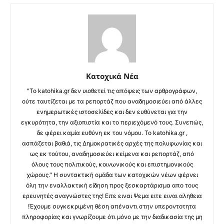
Κατοχικά Νέα
"Το katohika.gr δεν υιοθετεί τις απόψεις των αρθρογράφων,
ούτε ταυτίζεται με τα ρεπορτάζ που αναδημοσιεύει από άλλες
ενημερωτικές ιστοσελίδες και δεν ευθύνεται για την
εγκυρότητα, την αξιοπιστία και το περιεχόμενό τους. Συνεπώς,
δε φέρει καμία ευθύνη εκ του νόμου. Το katohika.gr ,
ασπάζεται βαθιά, τις Δημοκρατικές αρχές της πολυφωνίας και
ως εκ τούτου, αναδημοσιεύει κείμενα και ρεπορτάζ, από
όλους τους πολιτικούς, κοινωνικούς και επιστημονικούς
χώρους." Η συντακτική ομάδα των κατοχικών νέων φέρνει
όλη την εναλλακτική είδηση προς ξεσκαρτάρισμα απο τους
ερευνητές αναγνώστες της! Ειτε ειναι Ψεμα ειτε ειναι αληθεια
!Έχουμε συγκεκριμένη θέση απέναντι στην υπεροντοτητα
πληροφορίας και γνωρίζουμε ότι μόνο με την διαδικασία της μη