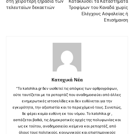
στη χειρότερη ξηρασία των
Κατακλύσει τα Καταστήματα
τελευταίων δεκαετιών
Τροφίμων του Καναδά χωρίς
Ελέγχους Ασφαλείας ή
Επισήμανση
Κατοχικά Νέα
"Το katohika.gr δεν υιοθετεί τις απόψεις των αρθρογράφων,
ούτε ταυτίζεται με τα ρεπορτάζ που αναδημοσιεύει από άλλες
ενημερωτικές ιστοσελίδες και δεν ευθύνεται για την
εγκυρότητα, την αξιοπιστία και το περιεχόμενό τους. Συνεπώς,
δε φέρει καμία ευθύνη εκ του νόμου. Το katohika.gr ,
ασπάζεται βαθιά, τις Δημοκρατικές αρχές της πολυφωνίας και
ως εκ τούτου, αναδημοσιεύει κείμενα και ρεπορτάζ, από
όλους τους πολιτικούς, κοινωνικούς και επιστημονικούς