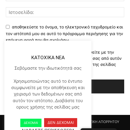
αποθηκεύστε το όνομα, το ηλεκτρονικό ταχυδρομείο και
τον ιστότοπό μου σε αυτό το πρόγραμμα περιήγησης για την
επόμενη φορά που θα σχολιάσω.
Χρησιμοποιώντας αυτό το έντυπο συμφωνείτε με την
KATOXIKA NEA
αποθήκευση και χειρισμό των δεδομένων σας από αυτόν
τον ιστότοπο..Διαβάστε του ορους χρήσης της σελίδας
Σεβόμαστε την ιδιωτικότητά σας
μας
*
Χρησιμοποιώντας αυτό το έντυπο
συμφωνείτε με την αποθήκευση και
χειρισμό των δεδομένων σας από
αυτόν τον ιστότοπο..Διαβάστε του
ορους χρήσης της σελίδας μας
Αρχικη KATOHIKA NEA
Login
Register
ΠΟΛΙΤΙΚΗ ΑΠΟΡΡΗΤΟΥ
ΔΕΝ ΔΕΧΟΜΑΙ
ΔΕΧΟΜΑΙ
ΟΡΟΙ ΧΡΗΣΗΣ
ΕΠΙΚΟΙΝΩΝΙΑ