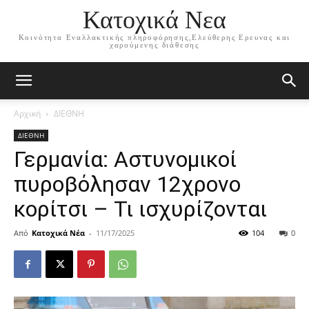
Κατοχικά Νεα
Κοινότητα Εναλλακτικής πληροφόρησης,Ελεύθερης Ερευνας και
χαρούμενης διάθεσης
Αρχική
ΔΙΕΘΝΗ
ΔΙΕΘΝΗ
Γερμανία: Αστυνομικοί
πυροβόλησαν 12χρονο
κορίτσι – Τι ισχυρίζονται
Από
Κατοχικά Νέα
-
11/17/2025
104
0