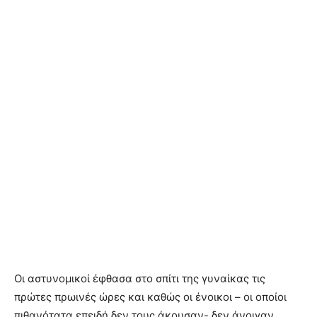
Οι αστυνομικοί έφθασα στο σπίτι της γυναίκας τις
πρώτες πρωινές ώρες και καθώς οι ένοικοι – οι οποίοι
πιθανότατα επειδή δεν τους άκουσαν- δεν άνοιγαν,