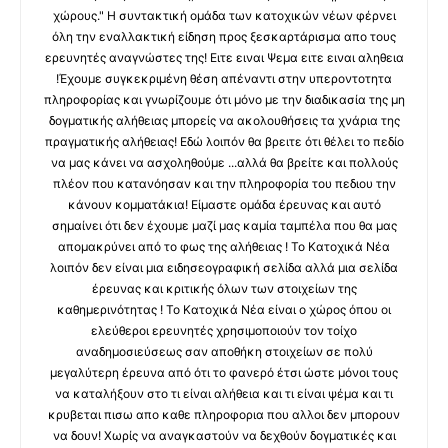
χώρους." Η συντακτική ομάδα των κατοχικών νέων φέρνει
όλη την εναλλακτική είδηση προς ξεσκαρτάρισμα απο τους
ερευνητές αναγνώστες της! Ειτε ειναι Ψεμα ειτε ειναι αληθεια
!Έχουμε συγκεκριμένη θέση απέναντι στην υπεροντοτητα
πληροφορίας και γνωρίζουμε ότι μόνο με την διαδικασία της μη
δογματικής αλήθειας μπορείς να ακολουθήσεις τα χνάρια της
πραγματικής αλήθειας! Εδώ λοιπόν θα βρειτε ότι θέλει το πεδίο
να μας κάνει να ασχοληθούμε ...αλλά θα βρείτε και πολλούς
πλέον που κατανόησαν και την πληροφορία του πεδιου την
κάνουν κομματάκια! Είμαστε ομάδα έρευνας και αυτό
σημαίνει ότι δεν έχουμε μαζί μας καμία ταμπέλα που θα μας
απομακρύνει από το φως της αλήθειας ! Το Κατοχικά Νέα
λοιπόν δεν είναι μια ειδησεογραφική σελίδα αλλά μια σελίδα
έρευνας και κριτικής όλων των στοιχείων της
καθημερινότητας ! Το Κατοχικά Νέα είναι ο χώρος όπου οι
ελεύθεροι ερευνητές χρησιμοποιούν τον τοίχο
αναδημοσιεύσεως σαν αποθήκη στοιχείων σε πολύ
μεγαλύτερη έρευνα από ότι το φανερό έτσι ώστε μόνοι τους
να καταλήξουν στο τι είναι αλήθεια και τι είναι ψέμα και τι
κρυβεται πισω απο καθε πληροφορια που αλλοι δεν μπορουν
να δουν! Χωρίς να αναγκαστούν να δεχθούν δογματικές και