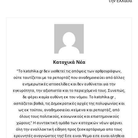
την Ελλάδα
Κατοχικά Νέα
"Το katohika.gr δεν υιοθετεί τις απόψεις των αρθρογράφων,
ούτε ταυτίζεται με τα ρεπορτάζ που αναδημοσιεύει από άλλες
ενημερωτικές ιστοσελίδες και δεν ευθύνεται για την
εγκυρότητα, την αξιοπιστία και το περιεχόμενό τους. Συνεπώς,
δε φέρει καμία ευθύνη εκ του νόμου. Το katohika.gr ,
ασπάζεται βαθιά, τις Δημοκρατικές αρχές της πολυφωνίας και
ως εκ τούτου, αναδημοσιεύει κείμενα και ρεπορτάζ, από
όλους τους πολιτικούς, κοινωνικούς και επιστημονικούς
χώρους." Η συντακτική ομάδα των κατοχικών νέων φέρνει
όλη την εναλλακτική είδηση προς ξεσκαρτάρισμα απο τους
ερευνητές αναγνώστες της! Ειτε ειναι Ψεμα ειτε ειναι αληθεια