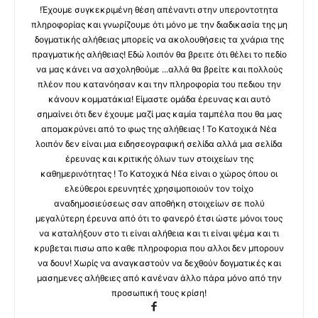
!Έχουμε συγκεκριμένη θέση απέναντι στην υπεροντοτητα
πληροφορίας και γνωρίζουμε ότι μόνο με την διαδικασία της μη
δογματικής αλήθειας μπορείς να ακολουθήσεις τα χνάρια της
πραγματικής αλήθειας! Εδώ λοιπόν θα βρειτε ότι θέλει το πεδίο
να μας κάνει να ασχοληθούμε ...αλλά θα βρείτε και πολλούς
πλέον που κατανόησαν και την πληροφορία του πεδιου την
κάνουν κομματάκια! Είμαστε ομάδα έρευνας και αυτό
σημαίνει ότι δεν έχουμε μαζί μας καμία ταμπέλα που θα μας
απομακρύνει από το φως της αλήθειας ! Το Κατοχικά Νέα
λοιπόν δεν είναι μια ειδησεογραφική σελίδα αλλά μια σελίδα
έρευνας και κριτικής όλων των στοιχείων της
καθημερινότητας ! Το Κατοχικά Νέα είναι ο χώρος όπου οι
ελεύθεροι ερευνητές χρησιμοποιούν τον τοίχο
αναδημοσιεύσεως σαν αποθήκη στοιχείων σε πολύ
μεγαλύτερη έρευνα από ότι το φανερό έτσι ώστε μόνοι τους
να καταλήξουν στο τι είναι αλήθεια και τι είναι ψέμα και τι
κρυβεται πισω απο καθε πληροφορια που αλλοι δεν μπορουν
να δουν! Χωρίς να αναγκαστούν να δεχθούν δογματικές και
μασημενες αλήθειες από κανέναν άλλο πάρα μόνο από την
προσωπική τους κρίση!