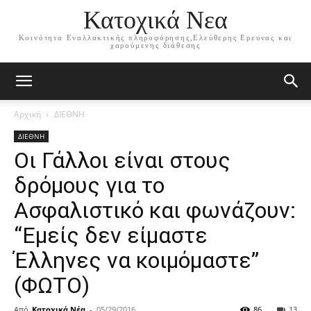
Κατοχικά Νεα
Κοινότητα Εναλλακτικής πληροφόρησης,Ελεύθερης Ερευνας και
χαρούμενης διάθεσης
Αρχική
ΔΙΕΘΝΗ
ΔΙΕΘΝΗ
Οι Γάλλοι είναι στους
δρόμους για το
Ασφαλιστικό και φωνάζουν:
“Εμείς δεν είμαστε
Έλληνες να κοιμόμαστε”
(ΦΩΤΟ)
Από
Κατοχικά Νέα
-
05/29/2016
86
13