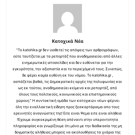
Κατοχικά Νέα
"Το katohika.gr δεν υιοθετεί τις απόψεις των αρθρογράφων,
ούτε ταυτίζεται με τα ρεπορτάζ που αναδημοσιεύει από άλλες
ενημερωτικές ιστοσελίδες και δεν ευθύνεται για την
εγκυρότητα, την αξιοπιστία και το περιεχόμενό τους. Συνεπώς,
δε φέρει καμία ευθύνη εκ του νόμου. Το katohika.gr ,
ασπάζεται βαθιά, τις Δημοκρατικές αρχές της πολυφωνίας και
ως εκ τούτου, αναδημοσιεύει κείμενα και ρεπορτάζ, από
όλους τους πολιτικούς, κοινωνικούς και επιστημονικούς
χώρους." Η συντακτική ομάδα των κατοχικών νέων φέρνει
όλη την εναλλακτική είδηση προς ξεσκαρτάρισμα απο τους
ερευνητές αναγνώστες της! Ειτε ειναι Ψεμα ειτε ειναι αληθεια
!Έχουμε συγκεκριμένη θέση απέναντι στην υπεροντοτητα
πληροφορίας και γνωρίζουμε ότι μόνο με την διαδικασία της μη
δογματικής αλήθειας μπορείς να ακολουθήσεις τα χνάρια της