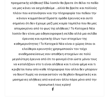
πραγματικής αλήθειας! Εδώ λοιπόν θα βρειτε ότι θέλει το πεδίο
να μας κάνει να ασχοληθούμε ...αλλά θα βρείτε και πολλούς
πλέον που κατανόησαν και την πληροφορία του πεδιου την
κάνουν κομματάκια! Είμαστε ομάδα έρευνας και αυτό
σημαίνει ότι δεν έχουμε μαζί μας καμία ταμπέλα που θα μας
απομακρύνει από το φως της αλήθειας ! Το Κατοχικά Νέα
λοιπόν δεν είναι μια ειδησεογραφική σελίδα αλλά μια σελίδα
έρευνας και κριτικής όλων των στοιχείων της
καθημερινότητας ! Το Κατοχικά Νέα είναι ο χώρος όπου οι
ελεύθεροι ερευνητές χρησιμοποιούν τον τοίχο
αναδημοσιεύσεως σαν αποθήκη στοιχείων σε πολύ
μεγαλύτερη έρευνα από ότι το φανερό έτσι ώστε μόνοι τους
να καταλήξουν στο τι είναι αλήθεια και τι είναι ψέμα και τι
κρυβεται πισω απο καθε πληροφορια που αλλοι δεν μπορουν
να δουν! Χωρίς να αναγκαστούν να δεχθούν δογματικές και
μασημενες αλήθειες από κανέναν άλλο πάρα μόνο από την
προσωπική τους κρίση!