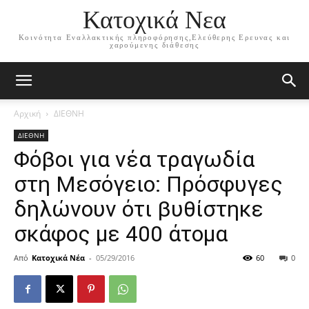
Κατοχικά Νεα
Κοινότητα Εναλλακτικής πληροφόρησης,Ελεύθερης Ερευνας και
χαρούμενης διάθεσης
Αρχική
ΔΙΕΘΝΗ
ΔΙΕΘΝΗ
Φόβοι για νέα τραγωδία
στη Μεσόγειο: Πρόσφυγες
δηλώνουν ότι βυθίστηκε
σκάφος με 400 άτομα
Από
Κατοχικά Νέα
-
05/29/2016
60
0