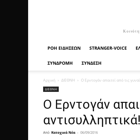
Κοινότη
ΡΟΉ ΕΙΔΉΣΕΩΝ
STRANGER-VOICE
Ε
ΣΥΝΔΡΟΜΗ
ΣΥΝΔΕΣΗ
Αρχική
ΔΙΕΘΝΗ
Ο Ερντογάν απαιτεί από τις γυναί
ΔΙΕΘΝΗ
Ο Ερντογάν απαι
αντισυλληπτικά!
Από
Κατοχικά Νέα
-
06/09/2016