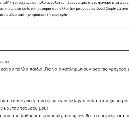
ποθήκη στοιχείων σε πολύ μεγαλύτερη έρευνα από ότι το φανερό έτσι ώστε μ
υβεται πισω απο καθε πληροφορια που αλλοι δεν μπορουν να δουν! Χωρίς να α
πάρα μόνο από την προσωπική τους κρίση!
:35 ΠΜ
ς ,εκαναν πολλα παιδια .Για να αναπληρωνουν οσο πιο γρηγορ
βολαω συνεχεια για να φερω νεα ελληνοπουλα στην χωρα μου
ν και την τσουσου μου!
α μου απο λαθρο και μουσουλμανους δεν θα τα επιτρεψω και κ