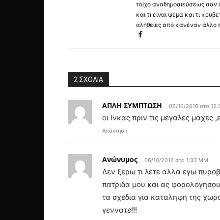
τοίχο αναδημοσιεύσεως σαν α
και τι είναι ψέμα και τι κρ
αλήθειες από κανέναν άλλο 
2 ΣΧΟΛΙΑ
ΑΠΛΗ ΣΥΜΠΤΩΣΗ
06/10/2016 στο 12
οι Ινκας πριν τις μεγαλες μαχε
Απάντηση
Ανώνυμος
06/10/2016 στο 1:33 ΜΜ
Δεν ξερω τι λετε αλλα εγω πυρο
πατριδα μου και ας φορολογησου
τα σχεδια για καταληψη της χωρ
γεννατε!!!