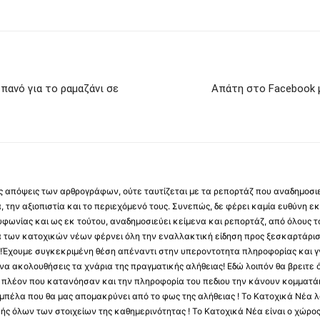
ανό για το ραμαζάνι σε
Απάτη στο Facebook μ
 τις απόψεις των αρθρογράφων, ούτε ταυτίζεται με τα ρεπορτάζ που αναδημοσι
 την αξιοπιστία και το περιεχόμενό τους. Συνεπώς, δε φέρει καμία ευθύνη εκ τ
φωνίας και ως εκ τούτου, αναδημοσιεύει κείμενα και ρεπορτάζ, από όλους το
α των κατοχικών νέων φέρνει όλη την εναλλακτική είδηση προς ξεσκαρτάρισ
α !Έχουμε συγκεκριμένη θέση απέναντι στην υπεροντοτητα πληροφορίας και γν
να ακολουθήσεις τα χνάρια της πραγματικής αλήθειας! Εδώ λοιπόν θα βρειτε ό
ύς πλέον που κατανόησαν και την πληροφορία του πεδιου την κάνουν κομματάκ
αμπέλα που θα μας απομακρύνει από το φως της αλήθειας ! Το Κατοχικά Νέα λ
κής όλων των στοιχείων της καθημερινότητας ! Το Κατοχικά Νέα είναι ο χώρο