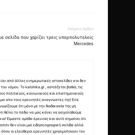
Επόμενο άρθρο
ε σελίδα που χαρίζει τρεις υπερπολυτελείς
Mercedes
εύει από άλλες ενημερωτικές ιστοσελίδες και δεν
ου νόμου. Το katohika.gr , ασπάζεται βαθιά, τις
υς πολιτικούς, κοινωνικούς και επιστημονικούς
μα απο τους ερευνητές αναγνώστες της! Ειτε
ωρίζουμε ότι μόνο με την διαδικασία της μη
τι θέλει το πεδίο να μας κάνει να ασχοληθούμε
ια! Είμαστε ομάδα έρευνας και αυτό σημαίνει ότι
οιπόν δεν είναι μια ειδησεογραφική σελίδα αλλά
ς όπου οι ελεύθεροι ερευνητές χρησιμοποιούν τον