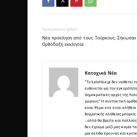
Προηγούμενο άρθρο
Νέα πρόκληση από τους Τούρκους: Σήκωσαν π
Ορθόδοξη εκκλησία
Κατοχικά Νέα
"Το katohika.gr δεν υιοθετεί
ευθύνεται για την εγκυρότητα,
Δημοκρατικές αρχές της πολυ
χώρους." Η συντακτική ομάδ
ειναι Ψεμα ειτε ειναι αληθει
δογματικής αλήθειας μπορείς 
...αλλά θα βρείτε και πολλο
δεν έχουμε μαζί μας καμία τ
μια σελίδα έρευνας και κριτι