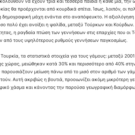
ακολουθούν να έχουν τρία και τέσσερα παιδιά η κάθε μία, την 
ρκίας θα προέρχονται από κουρδικά σπίτια. Ίσως, λοιπόν, οι πο
δη δημογραφική μάχη ενάντια στο αναπόφευκτο. Η αξιολόγησ
ο πολύ έχει ανοίξει η ψαλίδα, μεταξύ Τούρκων και Κούρδων. 
τητας, η ραγδαία πτώση των γεννήσεων στις επαρχίες που οι 
ναν από τους υψηλότερους ρυθμούς γεννήσεων παγκοσμίως.
 Τουρκία, τα στατιστικά στοιχεία για τους γάμους: μεταξύ 2001
ης χώρας, μειώθηκαν κατά 30% και περισσότερο από 40% στη
ες παρουσιάζουν μείωση πάνω από το μισό στον αριθμό των γά
τούν. Αυτή ακριβώς η βουτιά, προοιωνίζει ακόμη μικρότερη γ
ικό χάσμα και κάνοντας την παρούσα γεωγραφική διαμόρφωση