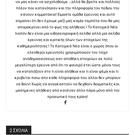
να μας κάνει να ασχοληθούμε ...αλλά θα βρείτε και πολλούς
πλέον που κατανόησαν και την πληροφορία του πεδιου την
κάνουν κομματάκια! Είμαστε ομάδα έρευνας και αυτό
σημαίνει ότι δεν έχουμε μαζί μας καμία ταμπέλα που θα μας
απομακρύνει από το φως της αλήθειας ! Το Κατοχικά Νέα
λοιπόν δεν είναι μια ειδησεογραφική σελίδα αλλά μια σελίδα
έρευνας και κριτικής όλων των στοιχείων της
καθημερινότητας ! Το Κατοχικά Νέα είναι ο χώρος όπου οι
ελεύθεροι ερευνητές χρησιμοποιούν τον τοίχο
αναδημοσιεύσεως σαν αποθήκη στοιχείων σε πολύ
μεγαλύτερη έρευνα από ότι το φανερό έτσι ώστε μόνοι τους
να καταλήξουν στο τι είναι αλήθεια και τι είναι ψέμα και τι
κρυβεται πισω απο καθε πληροφορια που αλλοι δεν μπορουν
να δουν! Χωρίς να αναγκαστούν να δεχθούν δογματικές και
μασημενες αλήθειες από κανέναν άλλο πάρα μόνο από την
προσωπική τους κρίση!
2 ΣΧΟΛΙΑ