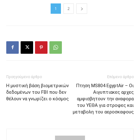
1
2
Προηγούμενο άρθρο
Επόμενο άρθρο
Η μυστική βάση βιομετρικών
Πτηση MS804 EgyptAir – Οι
δεδομένων του FBI που δεν
Αιγυπτιακες αρχες
θέλουν να γνωρίζει ο κόσμος
αμφισβητουν την αναφορα
του ΥΕΘΑ για στροφες και
μεταβολη του αεροσκαφους