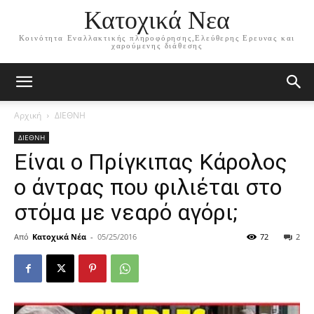
Κατοχικά Νεα
Κοινότητα Εναλλακτικής πληροφόρησης,Ελεύθερης Ερευνας και
χαρούμενης διάθεσης
Αρχική
ΔΙΕΘΝΗ
ΔΙΕΘΝΗ
Είναι ο Πρίγκιπας Κάρολος
ο άντρας που φιλιέται στο
στόμα με νεαρό αγόρι;
Από
Κατοχικά Νέα
-
05/25/2016
72
2