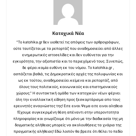
Κατοχικά Νέα
"Το katohika.gr δεν υιοθετεί τις απόψεις των αρθρογράφων,
ούτε ταυτίζεται με τα ρεπορτάζ που αναδημοσιεύει από άλλες
ενημερωτικές ιστοσελίδες και δεν ευθύνεται για την
εγκυρότητα, την αξιοπιστία και το περιεχόμενό τους. Συνεπώς,
δε φέρει καμία ευθύνη εκ του νόμου. Το katohika.gr ,
ασπάζεται βαθιά, τις Δημοκρατικές αρχές της πολυφωνίας και
ως εκ τούτου, αναδημοσιεύει κείμενα και ρεπορτάζ, από
όλους τους πολιτικούς, κοινωνικούς και επιστημονικούς
χώρους." Η συντακτική ομάδα των κατοχικών νέων φέρνει
όλη την εναλλακτική είδηση προς ξεσκαρτάρισμα απο τους
ερευνητές αναγνώστες της! Ειτε ειναι Ψεμα ειτε ειναι αληθεια
!Έχουμε συγκεκριμένη θέση απέναντι στην υπεροντοτητα
πληροφορίας και γνωρίζουμε ότι μόνο με την διαδικασία της μη
δογματικής αλήθειας μπορείς να ακολουθήσεις τα χνάρια της
πραγματικής αλήθειας! Εδώ λοιπόν θα βρειτε ότι θέλει το πεδίο