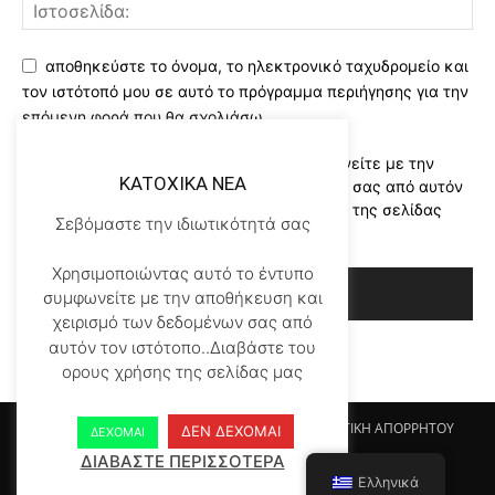
αποθηκεύστε το όνομα, το ηλεκτρονικό ταχυδρομείο και
τον ιστότοπό μου σε αυτό το πρόγραμμα περιήγησης για την
επόμενη φορά που θα σχολιάσω.
Χρησιμοποιώντας αυτό το έντυπο συμφωνείτε με την
KATOXIKA NEA
αποθήκευση και χειρισμό των δεδομένων σας από αυτόν
τον ιστότοπο..Διαβάστε του ορους χρήσης της σελίδας
Σεβόμαστε την ιδιωτικότητά σας
μας
*
Χρησιμοποιώντας αυτό το έντυπο
συμφωνείτε με την αποθήκευση και
χειρισμό των δεδομένων σας από
αυτόν τον ιστότοπο..Διαβάστε του
ορους χρήσης της σελίδας μας
Αρχικη KATOHIKA NEA
Login
Register
ΠΟΛΙΤΙΚΗ ΑΠΟΡΡΗΤΟΥ
ΔΕΝ ΔΕΧΟΜΑΙ
ΔΕΧΟΜΑΙ
ΟΡΟΙ ΧΡΗΣΗΣ
ΕΠΙΚΟΙΝΩΝΙΑ
ΔΙΑΒΑΣΤΕ ΠΕΡΙΣΣΟΤΕΡΑ
Ελληνικά
© Newspaper WordPress Theme by TagDiv