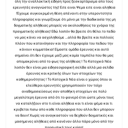
όλη την εναλλακτική είδηση προς ξεσκαρτάρισμα απο τους
ερευνητές αναγνώστες της! Ειτε ειναι Ψεμα ειτε ειναι αληθεια
!Έχουμε συγκεκριμένη θέση απέναντι στην υπεροντοτητα
πληροφορίας και γνωρίζουμε ότι μόνο με την διαδικασία της μη
δογματικής αλήθειας μπορείς να ακολουθήσεις τα χνάρια της
πραγματικής αλήθειας! Εδώ λοιπόν θα βρειτε ότι θέλει το πεδίο
να μας κάνει να ασχοληθούμε ...αλλά θα βρείτε και πολλούς
πλέον που κατανόησαν και την πληροφορία του πεδιου την
κάνουν κομματάκια! Είμαστε ομάδα έρευνας και αυτό
σημαίνει ότι δεν έχουμε μαζί μας καμία ταμπέλα που θα μας
απομακρύνει από το φως της αλήθειας ! Το Κατοχικά Νέα
λοιπόν δεν είναι μια ειδησεογραφική σελίδα αλλά μια σελίδα
έρευνας και κριτικής όλων των στοιχείων της
καθημερινότητας ! Το Κατοχικά Νέα είναι ο χώρος όπου οι
ελεύθεροι ερευνητές χρησιμοποιούν τον τοίχο
αναδημοσιεύσεως σαν αποθήκη στοιχείων σε πολύ
μεγαλύτερη έρευνα από ότι το φανερό έτσι ώστε μόνοι τους
να καταλήξουν στο τι είναι αλήθεια και τι είναι ψέμα και τι
κρυβεται πισω απο καθε πληροφορια που αλλοι δεν μπορουν
να δουν! Χωρίς να αναγκαστούν να δεχθούν δογματικές και
μασημενες αλήθειες από κανέναν άλλο πάρα μόνο από την
προσωπική τους κρίση!