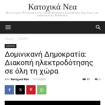
Κατοχικά Νεα
Κοινότητα Εναλλακτικής πληροφόρησης,Ελεύθερης Ερευνας και
χαρούμενης διάθεσης
Αρχική
ΔΙΕΘΝΗ
ΔΙΕΘΝΗ
Δομινικανή Δημοκρατία:
Διακοπή ηλεκτροδότησης
σε όλη τη χώρα
Από
Κατοχικά Νέα
-
11/12/2025
87
0