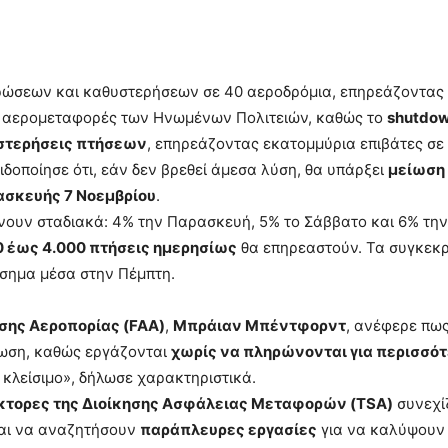
ρώσεων και καθυστερήσεων σε 40 αεροδρόμια, επηρεάζοντας 
ς αερομεταφορές των Ηνωμένων Πολιτειών, καθώς το
shutdo
υστερήσεις πτήσεων
, επηρεάζοντας εκατομμύρια επιβάτες σε
δοποίησε ότι, εάν δεν βρεθεί άμεσα λύση, θα υπάρξει
μείωση
σκευής 7 Νοεμβρίου
.
γίνουν σταδιακά: 4% την Παρασκευή, 5% το Σάββατο και 6% την
0 έως 4.000 πτήσεις ημερησίως
θα επηρεαστούν. Τα συγκεκρ
ίσημα μέσα στην Πέμπτη.
σης Αεροπορίας (FAA)
,
Μπράιαν Μπέντφορντ
, ανέφερε πως
ωση, καθώς εργάζονται
χωρίς να πληρώνονται για περισσό
 κλείσιμο», δήλωσε χαρακτηριστικά.
κτορες της Διοίκησης Ασφάλειας Μεταφορών (TSA)
συνεχί
ται να αναζητήσουν
παράπλευρες εργασίες
για να καλύψουν 