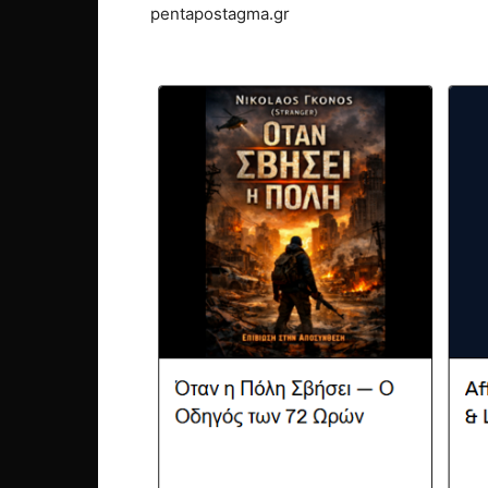
pentapostagma.gr