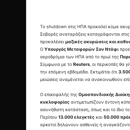
Το shutdown στις ΗΠΑ προκαλεί κύμα ακυ
Σοβαρές αναταράξεις καταγράφονται στι
προκαλέσει
μαζικές ακυρώσεις και καθ
Ο
Υπουργός Μεταφορών Σον Ντάφι
προει
αεροδρόμια των ΗΠΑ από το πρωί της
Παρα
Σύμφωνα με το
Reuters
, οι περικοπές θα 
την επόμενη εβδομάδα. Εκτιμάται ότι
3.50
μειώσεις αναμένεται να ανακοινωθούν επ
Ο επικεφαλής της
Ομοσπονδιακής Διοίκη
κυκλοφορίας
αντιμετωπίζουν έντονη κόπ
ασυνήθιστη κατάσταση, όπως και το ίδιο το
Περίπου
13.000 ελεγκτές
και
50.000 πρά
αρκετοί δηλώνουν ασθενείς ή αναγκάζον