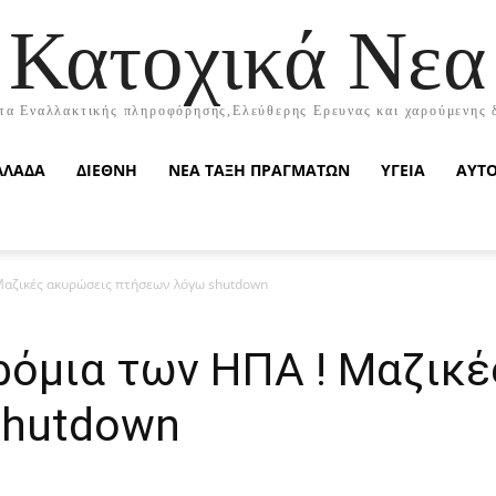
Κατοχικά Νεα
τα Εναλλακτικής πληροφόρησης,Ελεύθερης Ερευνας και χαρούμενης 
ΛΛΑΔΑ
ΔΙΕΘΝΗ
ΝΕΑ ΤΑΞΗ ΠΡΑΓΜΑΤΩΝ
ΥΓΕΙΑ
ΑΥΤ
Μαζικές ακυρώσεις πτήσεων λόγω shutdown
ρόμια των ΗΠΑ ! Μαζικ
shutdown