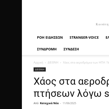
Κοινότη
ΡΟΉ ΕΙΔΉΣΕΩΝ
STRANGER-VOICE
Ε
ΣΥΝΔΡΟΜΗ
ΣΥΝΔΕΣΗ
Αρχική
ΔΙΕΘΝΗ
Χάος στα αεροδρόμια των ΗΠΑ ! 
ΔΙΕΘΝΗ
Χάος στα αεροδ
πτήσεων λόγω 
Από
Κατοχικά Νέα
-
11/06/2025