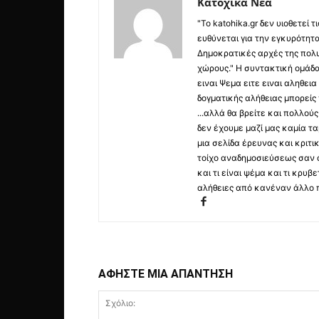
Κατοχικά Νέα
"Το katohika.gr δεν υιοθετεί
ευθύνεται για την εγκυρότητα,
Δημοκρατικές αρχές της πολυ
χώρους." Η συντακτική ομάδ
ειναι Ψεμα ειτε ειναι αληθει
δογματικής αλήθειας μπορείς 
...αλλά θα βρείτε και πολλο
δεν έχουμε μαζί μας καμία τ
μια σελίδα έρευνας και κριτι
τοίχο αναδημοσιεύσεως σαν α
και τι είναι ψέμα και τι κρ
αλήθειες από κανέναν άλλο 
ΑΦΗΣΤΕ ΜΙΑ ΑΠΑΝΤΗΣΗ