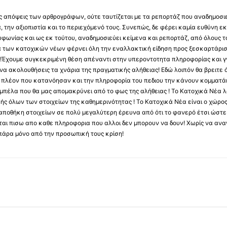
 τις απόψεις των αρθρογράφων, ούτε ταυτίζεται με τα ρεπορτάζ που αναδημοσι
 την αξιοπιστία και το περιεχόμενό τους. Συνεπώς, δε φέρει καμία ευθύνη εκ τ
φωνίας και ως εκ τούτου, αναδημοσιεύει κείμενα και ρεπορτάζ, από όλους το
α των κατοχικών νέων φέρνει όλη την εναλλακτική είδηση προς ξεσκαρτάρισ
α !Έχουμε συγκεκριμένη θέση απέναντι στην υπεροντοτητα πληροφορίας και γν
να ακολουθήσεις τα χνάρια της πραγματικής αλήθειας! Εδώ λοιπόν θα βρειτε ό
ύς πλέον που κατανόησαν και την πληροφορία του πεδιου την κάνουν κομματάκ
αμπέλα που θα μας απομακρύνει από το φως της αλήθειας ! Το Κατοχικά Νέα λ
κής όλων των στοιχείων της καθημερινότητας ! Το Κατοχικά Νέα είναι ο χώρο
ποθήκη στοιχείων σε πολύ μεγαλύτερη έρευνα από ότι το φανερό έτσι ώστε μ
υβεται πισω απο καθε πληροφορια που αλλοι δεν μπορουν να δουν! Χωρίς να α
πάρα μόνο από την προσωπική τους κρίση!