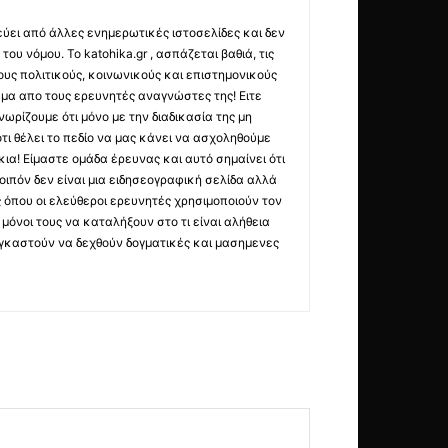
εύει από άλλες ενημερωτικές ιστοσελίδες και δεν
ου νόμου. Το katohika.gr , ασπάζεται βαθιά, τις
υς πολιτικούς, κοινωνικούς και επιστημονικούς
μα απο τους ερευνητές αναγνώστες της! Ειτε
ωρίζουμε ότι μόνο με την διαδικασία της μη
τι θέλει το πεδίο να μας κάνει να ασχοληθούμε
ια! Είμαστε ομάδα έρευνας και αυτό σημαίνει ότι
οιπόν δεν είναι μια ειδησεογραφική σελίδα αλλά
ς όπου οι ελεύθεροι ερευνητές χρησιμοποιούν τον
όνοι τους να καταλήξουν στο τι είναι αλήθεια
ναγκαστούν να δεχθούν δογματικές και μασημενες