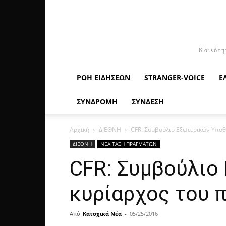
Κοινότη
ΡΟΉ ΕΙΔΉΣΕΩΝ
STRANGER-VOICE
Ε
ΣΥΝΔΡΟΜΗ
ΣΥΝΔΕΣΗ
Αρχική
ΔΙΕΘΝΗ
CFR: Συμβούλιο Εξωτερικών Υποθ
ΔΙΕΘΝΗ
ΝΕΑ ΤΑΞΗ ΠΡΑΓΜΑΤΩΝ
CFR: Συμβούλιο
κυρίαρχος του 
Από
Κατοχικά Νέα
-
05/25/2016