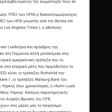
περιλαμβανομένης της συμμετοχής τους σε
t(πρώην ΥΠΕΞ των ΗΠΑ),ο δισεκατομμυριούχος
ΠΕΞ των ΗΠΑ γνωστός από την θητεία επί
ς Los Angeles Times ), η ηθοποιός
ham ( εκδότρια και πρόεδρος της
θηκε στη Γερμανία αλλά μετακόμισε στις
εντρική αμερικάνικη τράπεζα που το
αι στα εταιρικά μέλη που πριμοδοτούν το
D) είναι: οι τράπεζες Rothchild του
ank ) , οι τράπεζες Warburg Bank του
ας Υόρκης (που χρεοκόπησε), η «Kuhn-Loeb
 Νέας Υόρκης. Κάποιος παρατηρητικός
ην έναρξη ίδρυσης του CFR.
γχουν στις μέρες μας το παγκόσμιο
αγκοσμίως όσο το δυνατόν περισσότερο,