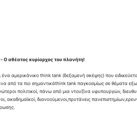
 Ο αθέατος κυρίαρχος του πλανήτη!
αι ένα αμερικάνικο think tank (δεξαμενή σκέψης) που ειδικεύετ
ι ένα από τα πιο σημαντικάthink tank παγκοσμίως σε θέματα εξ
τεροι πολιτικοί, πάνω από μια ντουζίνα υφυπουργών, διευθυν
ι, ακαδημαϊκοί, διανοούμενοι,πρυτάνεις πανεπιστημίων,ερευν
έρωσης.