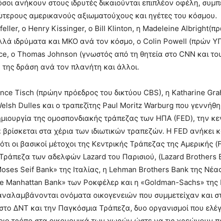
όσοι ανήκουν στους ιδρυτές δικαιούνται επιπλέον οφέλη, συμ
ανώτερους αμερικανούς αξιωματούχους και ηγέτες του κόσμου.
eller, ο Henry Kissinger, ο Bill Klinton, η Madeleine Albrigh
λλά ιδρύματα και ΜΚΟ ανά τον κόσμο, ο Colin Powell (πρών Υ
e, o Thomas Johnson (γνωστός από τη θητεία στο CNN και του
ή της δράση ανά τον πλανήτη και άλλοι.
ence Tisch (πρώην πρόεδρος του δικτύου CBS), η Katharine Gra
 Welsh Dulles και ο τραπεζίτης Paul Moritz Warburg που γεννή
δημιουργία της ομοσπονδιακής τράπεζας των ΗΠΑ (FED), την κ
 βρίσκεται στα χέρια των ιδιωτικών τραπεζών. Η FED ανήκει κ
τι οι βασικοί μέτοχοι της Κεντρικής Τράπεζας της Αμερικής (FE
Τράπεζα των αδελφών Lazard του Παρισιού, (Lazard Brothers B
Moses Seif Bank» της Ιταλίας, η Lehman Brothers Bank της Νέ
se Manhattan Bank» των Ροκφέλερ και η «Goldman-Sachs» της
αναλαμβάνονται ονόματα οικογενειών που συμμετείχαν και στ
 στο ΔΝΤ και την Παγκόσμια Τράπεζα, δυο οργανισμοί που ελέ
τοιο τρόπο στα οικονομικά των χωρών ώστε να τις χρεώνουν π