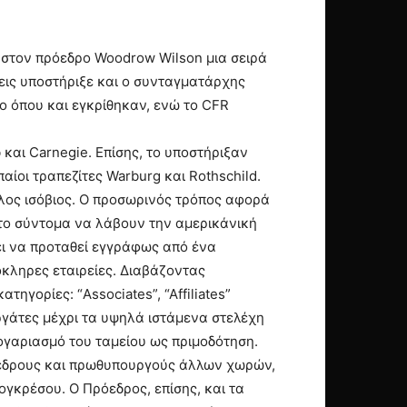
ε στον πρόεδρο Woodrow Wilson μια σειρά
εις υποστήριξε και ο συνταγματάρχης
ο όπου και εγκρίθηκαν, ενώ το CFR
b και Carnegie. Eπίσης, το υποστήριξαν
ίοι τραπεζίτες Warburg και Rothschild.
λλος ισόβιος. Ο προσωρινός τρόπος αφορά
το σύντομα να λάβουν την αμερικάνική
πει να προταθεί εγγράφως από ένα
κληρες εταιρείες. Διαβάζοντας
ηγορίες: “Associates”, “Affiliates”
εργάτες μέχρι τα υψηλά ιστάμενα στελέχη
ογαριασμό του ταμείου ως πριμοδότηση.
ροέδρους και πρωθυπουργούς άλλων χωρών,
γκρέσου. Ο Πρόεδρος, επίσης, και τα