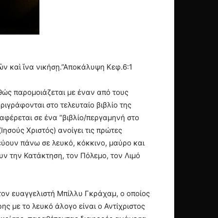
κῶν καὶ ἵνα νικήσῃ.”Αποκάλυψη Κεφ.6:1
θώς παρομοιάζεται με έναν από τους
ιγράφονται στο τελευταίο βιβλίο της
αφέρεται σε ένα “βιβλίο/περγαμηνή στο
(Ιησούς Χριστός) ανοίγει τις πρώτες
εύουν πάνω σε λευκό, κόκκινο, μαύρο και
ν την Κατάκτηση, τον Πόλεμο, τον Λιμό
τον ευαγγελιστή Μπίλλυ Γκράχαμ, ο οποίος
 με το λευκό άλογο είναι ο Αντίχριστος