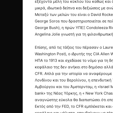
εξέχοντα μέλη του κύκλου του καθώς και 
μικρά, ιδιωτικά δείπνα και δεξιώσεις με 
Μεταξύ των μελών του είναι ο David Rockef
George Soros που δραστηριοποιείται σε πο
George Bush), η πρών ΥΠΕΞ Condoleeza Ric
Angelina Jolie γνωστή για τη φιλανθρωπικ
Επίσης, από τις τάξεις του πέρασαν ο Laur
Washington Post), o ιδρυτής της CIA Allen
ΗΠΑ το 1913 και σχεδίασε το νόμο για τη 
κεφάλαιο της δεν ανήκει στο δημόσιο αλλά
CFR. Απλά για την ιστορία να αναφέρουμε ό
Λονδίνου και του Βερολίνου, η επενδυτική 
Αμβούργου και του Άμστερνταμ, η «Israel 
bank» της Νέας Υόρκης, η « New York Cha
αναγνώστης εύκολα θα διαπιστώσει ότι επ
Εκτός από την FED, το CFR εμπλέκεται και
κεφάλαιο και,μάλιστα, επεμβαίνουν με τέ