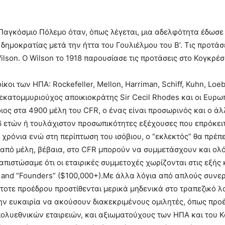
’ Παγκόσμιο Πόλεμο όταν, όπως λέγεται, μια αδελφότητα έδωσ
ημοκρατίας μετά την ήττα του Γουλιέλμου του Β’. Τις προτάσ
son. Ο Wilson τo 1918 παρουσίασε τις προτάσεις στο Κογκρέσ
κοι των ΗΠΑ: Rockefeller, Mellon, Harriman, Schiff, Kuhn, Loe
κατομμυριούχος αποικιοκράτης Sir Cecil Rhodes και οι Ευρωπα
ιος στα 4900 μέλη του CFR, ο ένας είναι προσωρινός και ο ά
6 ετών ή τουλάχιστον προσωπικότητες εξέχουσες που επρόκει
 χρόνια ενώ στη περίπτωση του ισόβιου, ο “εκλεκτός” θα πρέ
 από μέλη, βέβαια, στο CFR μπορούν να συμμετάσχουν και ολό
πιστώσαμε ότι οι εταιρικές συμμετοχές χωρίζονται στις εξής κατ
0+) and “Founders” ($100,000+).Με άλλα λόγια από απλούς συν
τοτε προέδρου προστίθενται μερικά μηδενικά στο τραπεζικό λ
την ευκαιρία να ακούσουν διακεκριμένους ομιλητές, όπως π
ολυεθνικών εταιρειών, και αξιωματούχους των ΗΠΑ και του Κο