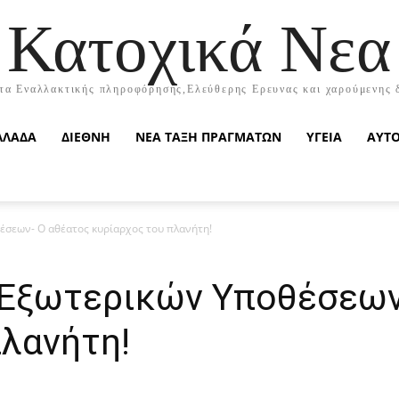
Κατοχικά Νεα
τα Εναλλακτικής πληροφόρησης,Ελεύθερης Ερευνας και χαρούμενης 
ΛΛΑΔΑ
ΔΙΕΘΝΗ
ΝΕΑ ΤΑΞΗ ΠΡΑΓΜΑΤΩΝ
ΥΓΕΙΑ
ΑΥΤ
έσεων- Ο αθέατος κυρίαρχος του πλανήτη!
 Εξωτερικών Υποθέσεων
πλανήτη!