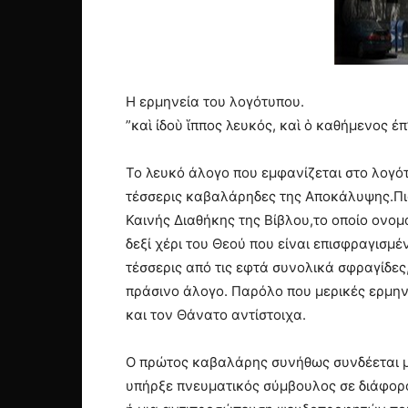
H ερμηνεία του λογότυπου.
”καὶ ἰδοὺ ἵππος λευκός, καὶ ὁ καθήμενος ἐ
Το λευκό άλογο που εμφανίζεται στο λογό
τέσσερις καβαλάρηδες της Αποκάλυψης.Πιο
Καινής Διαθήκης της Βίβλου,το οποίο ονομ
δεξί χέρι του Θεού που είναι επισφραγισμέν
τέσσερις από τις εφτά συνολικά σφραγίδε
πράσινο άλογο. Παρόλο που μερικές ερμην
και τον Θάνατο αντίστοιχα.
Ο πρώτος καβαλάρης συνήθως συνδέεται με
υπήρξε πνευματικός σύμβουλος σε διάφορο