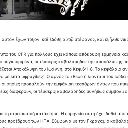
π’ αὐτὸν ἔχων τόξον· καὶ ἐδόθη αὐτῷ στέφανος, καὶ ἐξῆλθε νι
τυπο του CFR για πολλούς έχει κάποια απόκρυφη ερμηνεία κα
 συγκεκριμένα, οι τέσσερις καβαλάρηδες της αποκάλυψης περ
άζεται Αποκάλυψη του Ιωάννη, στο Κεφ.6:1-8. Το κεφάλαιο αν
ο με επτά σφραγίδες”. Ο αμνός του θεού ή λιοντάρι του Ιούδα 
ς, οι οποίες προκαλούν την εμφάνιση τεσσάρων όντων που ιππ
είες διαφέρουν, οι τέσσερις καβαλάρηδες συνήθως συμβολίζου
 τη στρατιωτική κατάκτηση. Η ερμηνεία αυτή έχει δοθεί από 
υς προέδρους των ΗΠΑ. Σύμφωνα με τον Γκράχαμ ο καβαλάρης