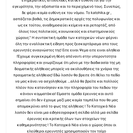
ενημερωτικές ιστοσελίδες και δεν ευθύνεται για την
εγκυρότητα, την αξιοπιστία και το περιεχόμενό τους. Συνεπώς,
δε φέρει καμία ευθύνη εκ του νόμου. Το katohika.gr ,
ασπάζεται βαθιά, τις Δημοκρατικές αρχές της πολυφωνίας και
ως εκ τούτου, αναδημοσιεύει κείμενα και ρεπορτάζ, από
όλους τους πολιτικούς, κοινωνικούς και επιστημονικούς
χώρους." Η συντακτική ομάδα των κατοχικών νέων φέρνει
όλη την εναλλακτική είδηση προς ξεσκαρτάρισμα απο τους
ερευνητές αναγνώστες της! Ειτε ειναι Ψεμα ειτε ειναι αληθεια
!Έχουμε συγκεκριμένη θέση απέναντι στην υπεροντοτητα
πληροφορίας και γνωρίζουμε ότι μόνο με την διαδικασία της μη
δογματικής αλήθειας μπορείς να ακολουθήσεις τα χνάρια της
πραγματικής αλήθειας! Εδώ λοιπόν θα βρειτε ότι θέλει το πεδίο
να μας κάνει να ασχοληθούμε ...αλλά θα βρείτε και πολλούς
πλέον που κατανόησαν και την πληροφορία του πεδιου την
κάνουν κομματάκια! Είμαστε ομάδα έρευνας και αυτό
σημαίνει ότι δεν έχουμε μαζί μας καμία ταμπέλα που θα μας
απομακρύνει από το φως της αλήθειας ! Το Κατοχικά Νέα
λοιπόν δεν είναι μια ειδησεογραφική σελίδα αλλά μια σελίδα
έρευνας και κριτικής όλων των στοιχείων της
καθημερινότητας ! Το Κατοχικά Νέα είναι ο χώρος όπου οι
ελεύθεροι ερευνητές χρησιμοποιούν τον τοίχο