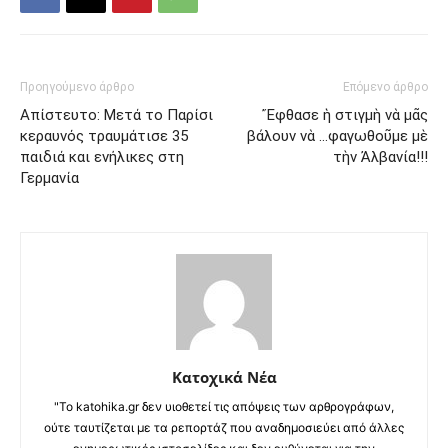
Προηγούμενο άρθρο
Επόμενο άρθρο
Απίστευτο: Μετά το Παρίσι
Ἔφθασε ἡ στιγμὴ νὰ μᾶς
κεραυνός τραυμάτισε 35
βάλουν νὰ …φαγωθοῦμε μὲ
παιδιά και ενήλικες στη
τὴν Ἀλβανία!!!
Γερμανία
Κατοχικά Νέα
"Το katohika.gr δεν υιοθετεί τις απόψεις των αρθρογράφων,
ούτε ταυτίζεται με τα ρεπορτάζ που αναδημοσιεύει από άλλες