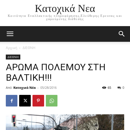
Κατοχικά Νεα
Κοινότητα Εναλλακτικής πληροφόρησης,Ελεύθερης Ερευνας και
χαρούμενης διάθεσης
Αρχική
ΔΙΕΘΝΗ
ΔΙΕΘΝΗ
ΑΡΩΜΑ ΠΟΛΕΜΟΥ ΣΤΗ
ΒΑΛΤΙΚΗ!!!
Από
Κατοχικά Νέα
-
05/28/2016
65
0