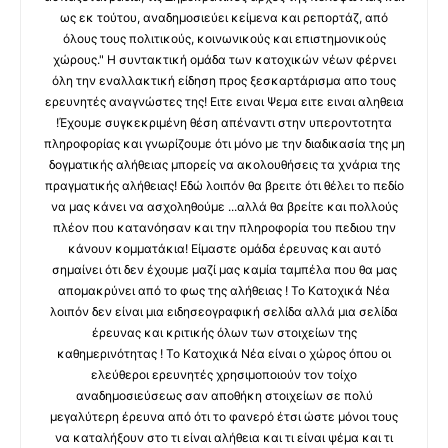
ως εκ τούτου, αναδημοσιεύει κείμενα και ρεπορτάζ, από
όλους τους πολιτικούς, κοινωνικούς και επιστημονικούς
χώρους." Η συντακτική ομάδα των κατοχικών νέων φέρνει
όλη την εναλλακτική είδηση προς ξεσκαρτάρισμα απο τους
ερευνητές αναγνώστες της! Ειτε ειναι Ψεμα ειτε ειναι αληθεια
!Έχουμε συγκεκριμένη θέση απέναντι στην υπεροντοτητα
πληροφορίας και γνωρίζουμε ότι μόνο με την διαδικασία της μη
δογματικής αλήθειας μπορείς να ακολουθήσεις τα χνάρια της
πραγματικής αλήθειας! Εδώ λοιπόν θα βρειτε ότι θέλει το πεδίο
να μας κάνει να ασχοληθούμε ...αλλά θα βρείτε και πολλούς
πλέον που κατανόησαν και την πληροφορία του πεδιου την
κάνουν κομματάκια! Είμαστε ομάδα έρευνας και αυτό
σημαίνει ότι δεν έχουμε μαζί μας καμία ταμπέλα που θα μας
απομακρύνει από το φως της αλήθειας ! Το Κατοχικά Νέα
λοιπόν δεν είναι μια ειδησεογραφική σελίδα αλλά μια σελίδα
έρευνας και κριτικής όλων των στοιχείων της
καθημερινότητας ! Το Κατοχικά Νέα είναι ο χώρος όπου οι
ελεύθεροι ερευνητές χρησιμοποιούν τον τοίχο
αναδημοσιεύσεως σαν αποθήκη στοιχείων σε πολύ
μεγαλύτερη έρευνα από ότι το φανερό έτσι ώστε μόνοι τους
να καταλήξουν στο τι είναι αλήθεια και τι είναι ψέμα και τι