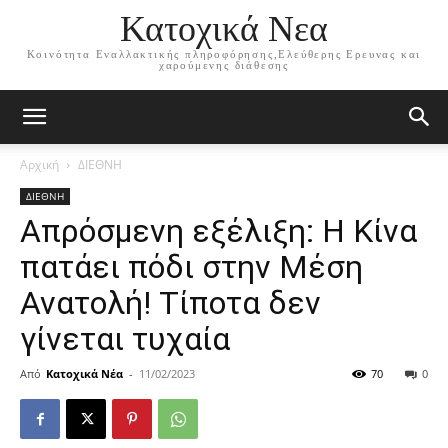
Κατοχικά Νεα
Κοινότητα Εναλλακτικής πληροφόρησης,Ελεύθερης Ερευνας και
χαρούμενης διάθεσης
Αρχική
ΔΙΕΘΝΗ
ΔΙΕΘΝΗ
Απρόσμενη εξέλιξη: Η Κίνα
πατάει πόδι στην Μέση
Ανατολή! Τίποτα δεν
γίνεται τυχαία
Από
Κατοχικά Νέα
-
11/02/2023
70
0