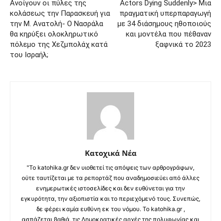
Ανοίγουν οι πύλες της
Actors Dying Suddenly> Mια
κoλάσεως την Παρασκευή για
πραγματική υπερπαραγωγή
την Μ. Ανατολή- Ο Νασράλα
με 34 διάσημους ηθοποιούς
θα κηρύξει ολοκληρωτικό
και μοντέλα που πέθαναν
πόλεμο της Χεζμπολάχ κατά
ξαφνικά το 2023
του Ισραήλ;
Κατοχικά Νέα
"Το katohika.gr δεν υιοθετεί τις απόψεις των αρθρογράφων,
ούτε ταυτίζεται με τα ρεπορτάζ που αναδημοσιεύει από άλλες
ενημερωτικές ιστοσελίδες και δεν ευθύνεται για την
εγκυρότητα, την αξιοπιστία και το περιεχόμενό τους. Συνεπώς,
δε φέρει καμία ευθύνη εκ του νόμου. Το katohika.gr ,
ασπάζεται βαθιά, τις Δημοκρατικές αρχές της πολυφωνίας και