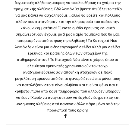
δογματικής αλήθειας μπορείς να ακολουθήσεις τα χνάρια της
πραγματικής αλήθειας! Εδώ λοιπόν θα βρειτε ότι θέλει το πεδίο
να μας κάνει να ασχοληθούμε ...αλλά θα βρείτε και πολλούς
πλέον που κατανόησαν και την πληροφορία του πεδιου την
κάνουν κομματάκια! Είμαστε ομάδα έρευνας και αυτό
σημαίνει ότι δεν έχουμε μαζί μας καμία ταμπέλα που θα μας
απομακρύνει από το φως της αλήθειας ! Το Κατοχικά Νέα
λοιπόν δεν είναι μια ειδησεογραφική σελίδα αλλά μια σελίδα
έρευνας και κριτικής όλων των στοιχείων της
καθημερινότητας ! Το Κατοχικά Νέα είναι ο χώρος όπου οι
ελεύθεροι ερευνητές χρησιμοποιούν τον τοίχο
αναδημοσιεύσεως σαν αποθήκη στοιχείων σε πολύ
μεγαλύτερη έρευνα από ότι το φανερό έτσι ώστε μόνοι τους
να καταλήξουν στο τι είναι αλήθεια και τι είναι ψέμα και τι
κρυβεται πισω απο καθε πληροφορια που αλλοι δεν μπορουν
να δουν! Χωρίς να αναγκαστούν να δεχθούν δογματικές και
μασημενες αλήθειες από κανέναν άλλο πάρα μόνο από την
προσωπική τους κρίση!