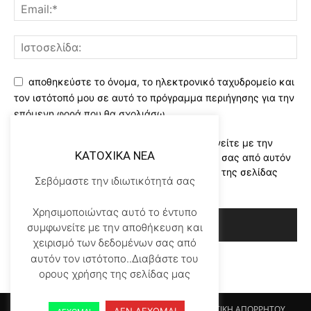
αποθηκεύστε το όνομα, το ηλεκτρονικό ταχυδρομείο και
τον ιστότοπό μου σε αυτό το πρόγραμμα περιήγησης για την
επόμενη φορά που θα σχολιάσω.
Χρησιμοποιώντας αυτό το έντυπο συμφωνείτε με την
KATOXIKA NEA
αποθήκευση και χειρισμό των δεδομένων σας από αυτόν
τον ιστότοπο..Διαβάστε του ορους χρήσης της σελίδας
Σεβόμαστε την ιδιωτικότητά σας
μας
*
Χρησιμοποιώντας αυτό το έντυπο
συμφωνείτε με την αποθήκευση και
χειρισμό των δεδομένων σας από
αυτόν τον ιστότοπο..Διαβάστε του
ορους χρήσης της σελίδας μας
Αρχικη KATOHIKA NEA
Login
Register
ΠΟΛΙΤΙΚΗ ΑΠΟΡΡΗΤΟΥ
ΔΕΝ ΔΕΧΟΜΑΙ