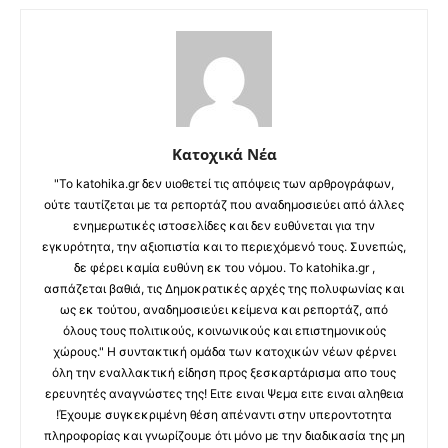
Κατοχικά Νέα
"Το katohika.gr δεν υιοθετεί τις απόψεις των αρθρογράφων,
ούτε ταυτίζεται με τα ρεπορτάζ που αναδημοσιεύει από άλλες
ενημερωτικές ιστοσελίδες και δεν ευθύνεται για την
εγκυρότητα, την αξιοπιστία και το περιεχόμενό τους. Συνεπώς,
δε φέρει καμία ευθύνη εκ του νόμου. Το katohika.gr ,
ασπάζεται βαθιά, τις Δημοκρατικές αρχές της πολυφωνίας και
ως εκ τούτου, αναδημοσιεύει κείμενα και ρεπορτάζ, από
όλους τους πολιτικούς, κοινωνικούς και επιστημονικούς
χώρους." Η συντακτική ομάδα των κατοχικών νέων φέρνει
όλη την εναλλακτική είδηση προς ξεσκαρτάρισμα απο τους
ερευνητές αναγνώστες της! Ειτε ειναι Ψεμα ειτε ειναι αληθεια
!Έχουμε συγκεκριμένη θέση απέναντι στην υπεροντοτητα
πληροφορίας και γνωρίζουμε ότι μόνο με την διαδικασία της μη