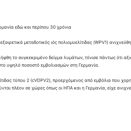
ρμανία εδώ και περίπου 30 χρόνια
 εξαιρετικά μεταδοτικός ιός πολιομυελίτιδας (WPV1) ανιχνεύθ
ήφθη το συγκεκριμένο δείγμα λυμάτων, τόνισε πάντως ότι αξι
στο υψηλό ποσοστό εμβολιασμών στη Γερμανία.
ελίτιδας τύπου 2 (cVDPV2), προερχόμενος από εμβόλια που χο
ύνται πλέον σε χώρες όπως οι ΗΠΑ και η Γερμανία, είχε ανιχν