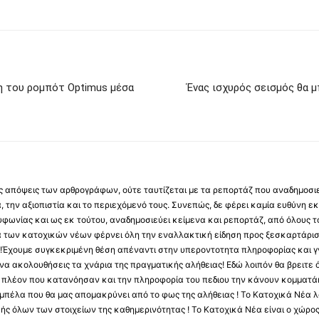
ξη του ρομπότ Optimus μέσα
Ένας ισχυρός σεισμός θα 
 τις απόψεις των αρθρογράφων, ούτε ταυτίζεται με τα ρεπορτάζ που αναδημοσι
 την αξιοπιστία και το περιεχόμενό τους. Συνεπώς, δε φέρει καμία ευθύνη εκ τ
φωνίας και ως εκ τούτου, αναδημοσιεύει κείμενα και ρεπορτάζ, από όλους το
α των κατοχικών νέων φέρνει όλη την εναλλακτική είδηση προς ξεσκαρτάρισ
α !Έχουμε συγκεκριμένη θέση απέναντι στην υπεροντοτητα πληροφορίας και γν
να ακολουθήσεις τα χνάρια της πραγματικής αλήθειας! Εδώ λοιπόν θα βρειτε ό
ύς πλέον που κατανόησαν και την πληροφορία του πεδιου την κάνουν κομματάκ
αμπέλα που θα μας απομακρύνει από το φως της αλήθειας ! Το Κατοχικά Νέα λ
κής όλων των στοιχείων της καθημερινότητας ! Το Κατοχικά Νέα είναι ο χώρο