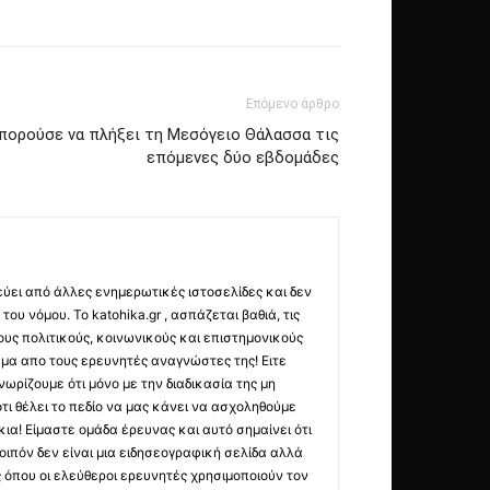
Επόμενο άρθρο
μπορούσε να πλήξει τη Μεσόγειο Θάλασσα τις
επόμενες δύο εβδομάδες
εύει από άλλες ενημερωτικές ιστοσελίδες και δεν
ου νόμου. Το katohika.gr , ασπάζεται βαθιά, τις
υς πολιτικούς, κοινωνικούς και επιστημονικούς
μα απο τους ερευνητές αναγνώστες της! Ειτε
ωρίζουμε ότι μόνο με την διαδικασία της μη
τι θέλει το πεδίο να μας κάνει να ασχοληθούμε
ια! Είμαστε ομάδα έρευνας και αυτό σημαίνει ότι
οιπόν δεν είναι μια ειδησεογραφική σελίδα αλλά
ς όπου οι ελεύθεροι ερευνητές χρησιμοποιούν τον