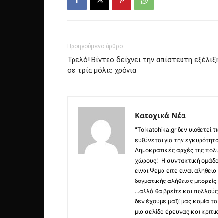
Προηγούμενο άρθρο
Τρελό! Βίντεο δείχνει την απίστευτη εξέλι
σε τρία μόλις χρόνια
Κατοχικά Νέα
"Το katohika.gr δεν υιοθετεί
ευθύνεται για την εγκυρότητα,
Δημοκρατικές αρχές της πολυ
χώρους." Η συντακτική ομάδ
ειναι Ψεμα ειτε ειναι αληθει
δογματικής αλήθειας μπορείς 
...αλλά θα βρείτε και πολλο
δεν έχουμε μαζί μας καμία τ
μια σελίδα έρευνας και κριτι