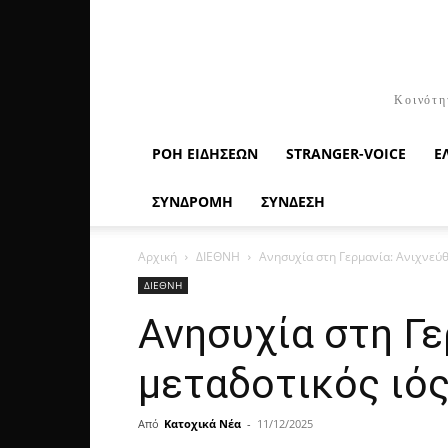
Κοινότη
ΡΟΉ ΕΙΔΉΣΕΩΝ
STRANGER-VOICE
Ε
ΣΥΝΔΡΟΜΗ
ΣΥΝΔΕΣΗ
Αρχική
ΔΙΕΘΝΗ
Ανησυχία στη Γερμανία: Ανιχνεύθ
ΔΙΕΘΝΗ
Ανησυχία στη Γε
μεταδοτικός ιός
Από
Κατοχικά Νέα
-
11/12/2025