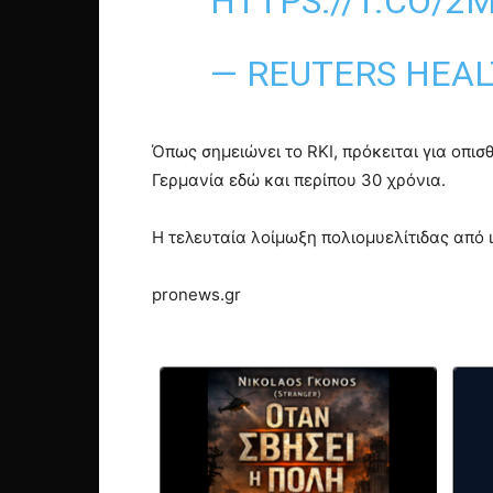
HTTPS://T.CO/2
— REUTERS HEA
Όπως σημειώνει το RΚΙ, πρόκειται για οπι
Γερμανία εδώ και περίπου 30 χρόνια.
Η τελευταία λοίμωξη πολιομυελίτιδας από
pronews.gr