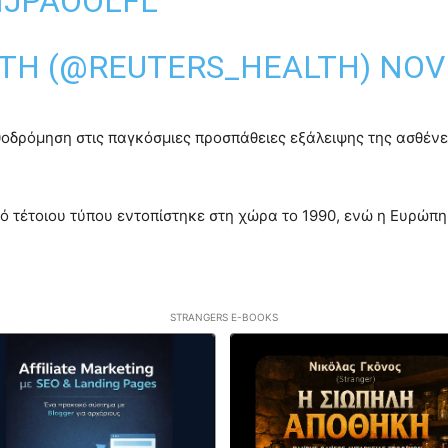
MJPAOOLFL
LTH (@REUTERS_HEALTH)
NOV
σθοδρόμηση στις παγκόσμιες προσπάθειες εξάλειψης της ασθένε
 ιό τέτοιου τύπου εντοπίστηκε στη χώρα το 1990, ενώ η Ευρώ
STRANGERS E-BOOKS