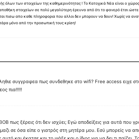
κής όλων των στοιχείων της καθημερινότητας ! Το Κατοχικά Νέα είναι ο χώρο
ποθήκη στοιχείων σε πολύ μεγαλύτερη έρευνα από ότι το φανερό έτσι ώστε μ
υβεται πισω απο καθε πληροφορια που αλλοι δεν μπορουν να δουν! Χωρίς να α
πάρα μόνο από την προσωπική τους κρίση!
ηθιε συγγραφεα πως συνδεθηκε στο wifi? Free access ειχε στο
ος πια!!!!!
ΒΟΒ πως ξέρεις ότι δεν ισχύει; Εγώ αποδείξεις για αυτά που γ
αζι σε όσα είπε ο γιατρός στη μητέρα μου. Εσύ μπορείς να απο
αυτό και έκατσε και το ψάξε και ο ίδιος για να δει τι παίζει. Τ