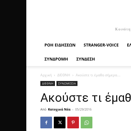
Κοινότη
ΡΟΉ ΕΙΔΉΣΕΩΝ
STRANGER-VOICE
Ε
ΣΥΝΔΡΟΜΗ
ΣΥΝΔΕΣΗ
Αρχική
ΔΙΕΘΝΗ
Ακούστε τι έμαθα σήμερα….
ΔΙΕΘΝΗ
ΣΥΝΩΜΟΣΙΑ
Ακούστε τι έμα
Από
Κατοχικά Νέα
-
05/29/2016