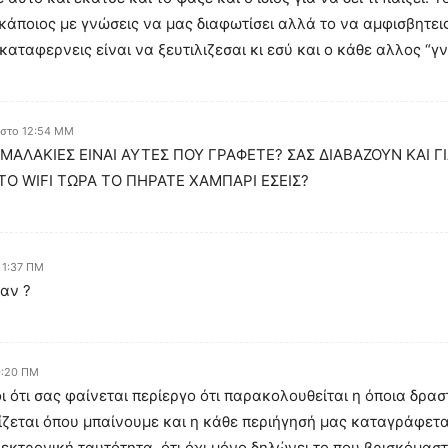
κάποιος με γνώσεις να μας διαφωτίσει αλλά το να αμφισβητεις
καταφερνεις είναι να ξευτιλιζεσαι κι εσύ και ο κάθε αλλος “
 στο 12:54 ΜΜ
Ι ΜΑΛΑΚΙΕΣ ΕΙΝΑΙ ΑΥΤΕΣ ΠΟΥ ΓΡΑΦΕΤΕ? ΣΑΣ ΔΙΑΒΑΖΟΥΝ ΚΑΙ Γ
 ΤΟ WIFI ΤΩΡΑ ΤΟ ΠΗΡΑΤΕ ΧΑΜΠΑΡΙ ΕΣΕΙΣ?
 1:37 ΠΜ
ραν ?
0:20 ΠΜ
ι ότι σας φαίνεται περίεργο ότι παρακολουθείται η όποια δραστ
ίζεται όπου μπαίνουμε και η κάθε περιήγησή μας καταγράφετα
ηλεκτρονική ταυτότητα, ότι όχι μόνο δηλώνει το που βρισκόμασ