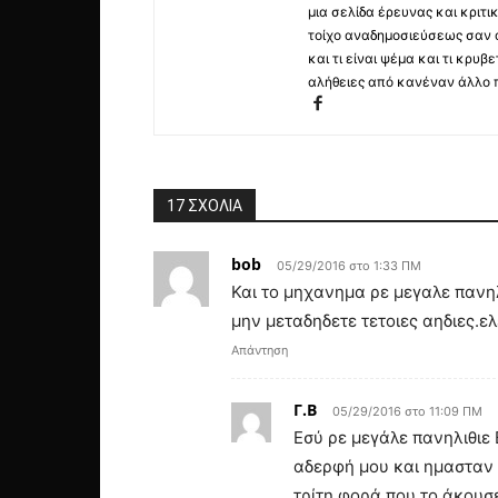
μια σελίδα έρευνας και κριτι
τοίχο αναδημοσιεύσεως σαν α
και τι είναι ψέμα και τι κρ
αλήθειες από κανέναν άλλο 
17 ΣΧΟΛΙΑ
bob
05/29/2016 στο 1:33 ΠΜ
Και το μηχανημα ρε μεγαλε πανηλ
μην μεταδηδετε τετοιες αηδιες.ελε
Απάντηση
Γ.Β
05/29/2016 στο 11:09 ΠΜ
Εσύ ρε μεγάλε πανηλιθιε 
αδερφή μου και ημασταν μ
τρίτη φορά που το άκουσε 