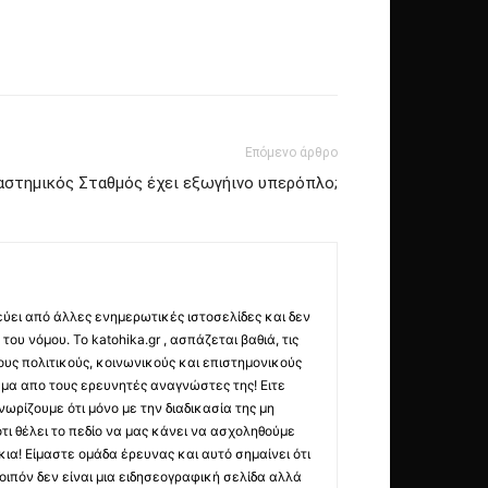
Επόμενο άρθρο
ιαστημικός Σταθμός έχει εξωγήινο υπερόπλο;
εύει από άλλες ενημερωτικές ιστοσελίδες και δεν
ου νόμου. Το katohika.gr , ασπάζεται βαθιά, τις
υς πολιτικούς, κοινωνικούς και επιστημονικούς
μα απο τους ερευνητές αναγνώστες της! Ειτε
ωρίζουμε ότι μόνο με την διαδικασία της μη
τι θέλει το πεδίο να μας κάνει να ασχοληθούμε
ια! Είμαστε ομάδα έρευνας και αυτό σημαίνει ότι
οιπόν δεν είναι μια ειδησεογραφική σελίδα αλλά