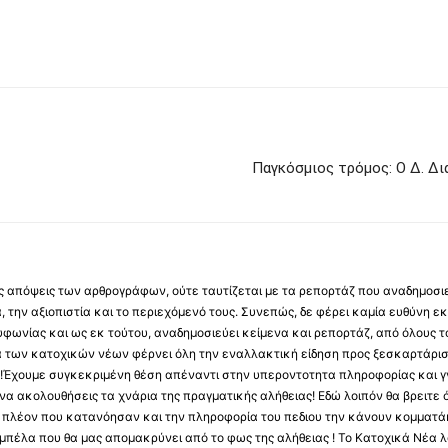
Παγκόσμιος τρόμος: Ο Δ. Δ
 τις απόψεις των αρθρογράφων, ούτε ταυτίζεται με τα ρεπορτάζ που αναδημοσι
 την αξιοπιστία και το περιεχόμενό τους. Συνεπώς, δε φέρει καμία ευθύνη εκ τ
φωνίας και ως εκ τούτου, αναδημοσιεύει κείμενα και ρεπορτάζ, από όλους το
α των κατοχικών νέων φέρνει όλη την εναλλακτική είδηση προς ξεσκαρτάρισ
α !Έχουμε συγκεκριμένη θέση απέναντι στην υπεροντοτητα πληροφορίας και γν
να ακολουθήσεις τα χνάρια της πραγματικής αλήθειας! Εδώ λοιπόν θα βρειτε ό
ύς πλέον που κατανόησαν και την πληροφορία του πεδιου την κάνουν κομματάκ
αμπέλα που θα μας απομακρύνει από το φως της αλήθειας ! Το Κατοχικά Νέα λ