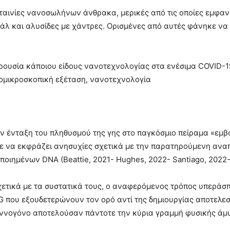
αινίες νανοσωλήνων άνθρακα, μερικές από τις οποίες εμφανίζ
άλ και αλυσίδες με χάντρες. Ορισμένες από αυτές φάνηκε να 
ουσία κάποιου είδους νανοτεχνολογίας στα ενέσιμα COVID-19
ομικροσκοπική εξέταση, νανοτεχνολογία
ην ένταξη του πληθυσμού της γης στο παγκόσμιο πείραμα «εμβ
 να εκφράζει ανησυχίες σχετικά με την παρατηρούμενη αναπ
ποιημένων DNA (Beattie, 2021- Hughes, 2022- Santiago, 2022
χετικά με τα συστατικά τους, ο αναφερόμενος τρόπος υπεράσπ
 που εξουδετερώνουν τον ορό αντί της δημιουργίας αποτελε
βλεννογόνο αποτελούσαν πάντοτε την κύρια γραμμή φυσικής ά