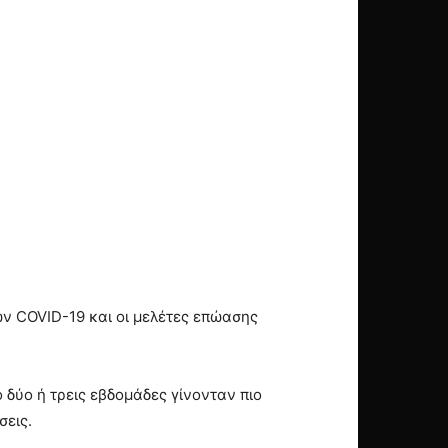
ν COVID-19 και οι μελέτες επώασης
δύο ή τρεις εβδοµάδες γίνονταν πιο
σεις.