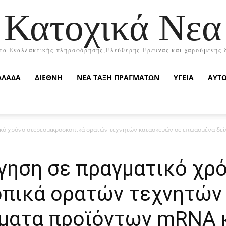
Κατοχικά Νεα
τα Εναλλακτικής πληροφόρησης,Ελεύθερης Ερευνας και χαρούμενης 
ΛΛΑΔΑ
ΔΙΕΘΝΗ
ΝΕΑ ΤΑΞΗ ΠΡΑΓΜΑΤΩΝ
ΥΓΕΙΑ
ΑΥΤ
ό χρόνο στερεομικροσκοπικά ορατών τεχνητών κατασκευών σε επωασμένα δείγ
ηση σε πραγματικό χρ
πικά ορατών τεχνητών
ματα προϊόντων mRNA κ