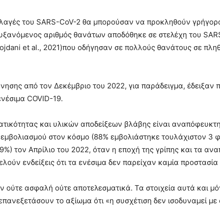
λλαγές του SARS-CoV-2 θα μπορούσαν να προκληθούν γρήγορα
υξανόμενος αριθμός θανάτων αποδόθηκε σε στελέχη του SARS
 Vojdani et al., 2021)που οδήγησαν σε πολλούς θανάτους σε πλ
ρνησης από τον Δεκέμβριο του 2022, για παράδειγμα, έδειξαν 
ενέσιμα COVID-19.
τικότητας και υλικών αποδείξεων βλάβης είναι αναπόφευκτη
 εμβολιασμού στον κόσμο (88% εμβολιάστηκε τουλάχιστον 3 φο
%) τον Απρίλιο του 2022, όταν η εποχή της γρίπης και τα αν
ελούν ενδείξεις ότι τα ενέσιμα δεν παρείχαν καμία προστασί
αν ούτε ασφαλή ούτε αποτελεσματικά. Τα στοιχεία αυτά και µ
 επανεξετάσουν το αξίωµα ότι «η συσχέτιση δεν ισοδυναµεί µε