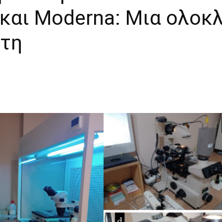
r και Moderna: Μια ολο
έτη