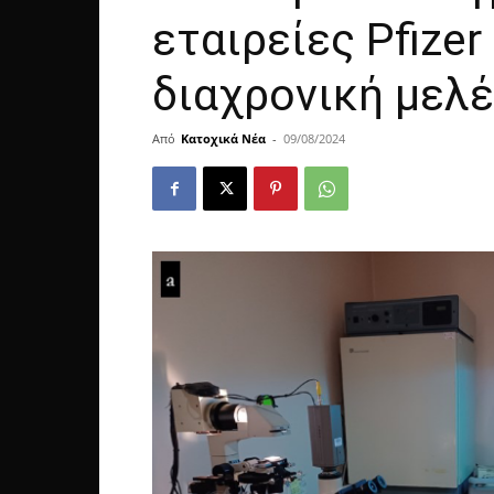
εταιρείες Pfize
διαχρονική μελ
Από
Κατοχικά Νέα
-
09/08/2024