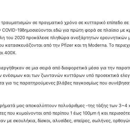
τραυματισμών σε πραγματικό χρόνο σε κυτταρικό επίπεδο σε
COVID-19δημοσιεύονται εδώ για πρώτη φορά σε πλαίσιο με κ
λη του 2020 προκάλεσε πληθώρα ανεξάρτητων ερευνητικών με
που κατασκευάζονται από την Pfizer και τη Moderna. Το περι
αι 400Χ.
λιεργήθηκαν σε µια σειρά από διαφορετικά µέσα για την παρ
ν ενέσιµων και των ζωντανών κυττάρων υπό προσεκτικά ελεγ
α για τις παρατηρούμενες βλάβες παγκοσμίως που συνέβησαν 
ευρήματά μας αποκαλύπτουν πολυάριθμες -της τάξης των 3~4 x
ς που κυμαίνονται από περίπου 1 έως 100μm ή και περισσότ
ν με σκουλήκια, δίσκοι, αλυσίδες, σπείρες, σωλήνες, ορθογώ