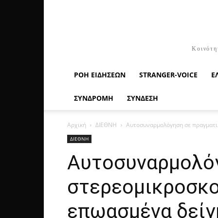
Κοινότη
ΡΟΉ ΕΙΔΉΣΕΩΝ
STRANGER-VOICE
Ε
ΣΥΝΔΡΟΜΗ
ΣΥΝΔΕΣΗ
Αρχική
ΔΙΕΘΝΗ
Αυτοσυναρμολόγηση σε πραγματικ
ΔΙΕΘΝΗ
Αυτοσυναρμολόγ
στερεομικροσκο
επωασμένα δείγ