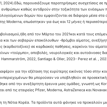
021, 2024).Εδώ, παρουσιάζουμε παρατηρήσιμες συσχετίσεις σε 
 ανθρώπων καθώς αντιδρούν στην τοξικότητα των ενέσιμων 
ολογούμενων δομών που εμφανίζονται σε διάφορα μέσα στα ο
ι της Moderna, επωάστηκαν για έως και 12 μήνες ή περισσότερο
βολιασμού,ήδη από τον Μάρτιο του 2021και κατά τους επόμε
α και των σοβαρών επακόλουθων -θρόμβοι αίματος, ανεξήγη
ς (καρδιοτοξίνες) σε καρδιακές παθήσεις, καρκίνοι του αίμα
κίνων «τούρμπο», αποβολές, νευρολογικές και αυτοάνοσες δι
ammarström, 2022, Santiago & Oller, 2023- Perez et al. , 2023
ιαφέρον για την εξέταση της ευρύτερης εικόνας τόσο στην κοι
μωνπεριεχομένων θα μπορούσαν να υποβληθούν σε προσεκτική
κε από την ανεξάρτητη έρευνα µιας οµάδας, γνωστή ως Korea
 από τις εταιρείες Pfizer, Moderna, AstraZeneca και Novavax
 τη Νότια Κορέα. Τα προϊόντα αυτά φάνηκε να προκαλούν μια