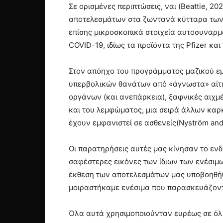
Σε ορισμένες περιπτώσεις, ναι (Beattie, 2
αποτελεσμάτων στα ζωντανά κύτταρα των
επίσης μικροσκοπικά στοιχεία αυτοσυναρμ
COVID-19, ιδίως τα προϊόντα της Pfizer κα
Στον απόηχο του προγράμματος μαζικού εμ
υπερβολικών θανάτων από «άγνωστα» αίτι
οργάνων (και ανεπάρκεια), ξαφνικές αιχμέ
και του λεμφώματος, μια σειρά άλλων καρ
έχουν εμφανιστεί σε ασθενείς(Nyström and H
Οι παρατηρήσεις αυτές μας κίνησαν το ενδ
σαφέστερες εικόνες των ίδιων των ενέσι
έκθεση των αποτελεσµάτων µας υποβοηθήθη
µοιραστήκαµε ενέσιµα που παρασκευάζονται
Όλα αυτά χρησιµοποιούνταν ευρέως σε όλη