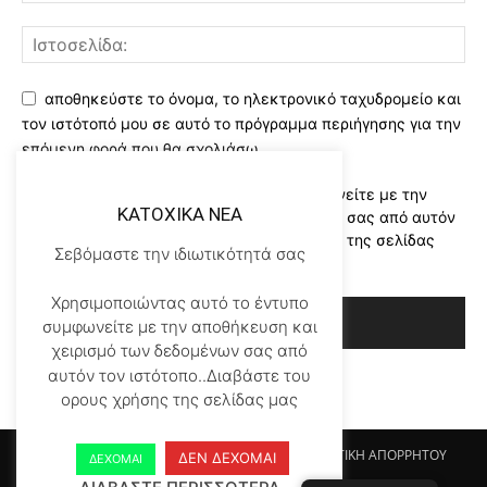
αποθηκεύστε το όνομα, το ηλεκτρονικό ταχυδρομείο και
τον ιστότοπό μου σε αυτό το πρόγραμμα περιήγησης για την
επόμενη φορά που θα σχολιάσω.
Χρησιμοποιώντας αυτό το έντυπο συμφωνείτε με την
KATOXIKA NEA
αποθήκευση και χειρισμό των δεδομένων σας από αυτόν
τον ιστότοπο..Διαβάστε του ορους χρήσης της σελίδας
Σεβόμαστε την ιδιωτικότητά σας
μας
*
Χρησιμοποιώντας αυτό το έντυπο
συμφωνείτε με την αποθήκευση και
χειρισμό των δεδομένων σας από
αυτόν τον ιστότοπο..Διαβάστε του
ορους χρήσης της σελίδας μας
Αρχικη KATOHIKA NEA
Login
Register
ΠΟΛΙΤΙΚΗ ΑΠΟΡΡΗΤΟΥ
ΔΕΝ ΔΕΧΟΜΑΙ
ΔΕΧΟΜΑΙ
ΟΡΟΙ ΧΡΗΣΗΣ
ΕΠΙΚΟΙΝΩΝΙΑ