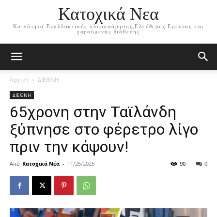
Κατοχικά Νεα
Κοινότητα Εναλλακτικής πληροφόρησης,Ελεύθερης Ερευνας και
χαρούμενης διάθεσης
Αρχική
ΔΙΕΘΝΗ
ΔΙΕΘΝΗ
65χρονη στην Ταϊλάνδη
ξύπνησε στο φέρετρο λίγο
πριν την κάψουν!
Από
Κατοχικά Νέα
-
11/25/2025
90
0