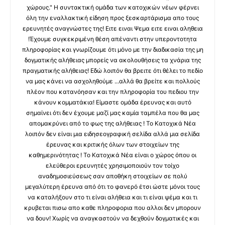
χώρους." Η συντακτική ομάδα των κατοχικών νέων φέρνει
όλη την εναλλακτική είδηση προς ξεσκαρτάρισμα απο τους
ερευνητές αναγνώστες της! Ειτε ειναι Ψεμα ειτε ειναι αληθεια
!Έχουμε συγκεκριμένη θέση απέναντι στην υπεροντοτητα
πληροφορίας και γνωρίζουμε ότι μόνο με την διαδικασία της μη
δογματικής αλήθειας μπορείς να ακολουθήσεις τα χνάρια της
πραγματικής αλήθειας! Εδώ λοιπόν θα βρειτε ότι θέλει το πεδίο
να μας κάνει να ασχοληθούμε ...αλλά θα βρείτε και πολλούς
πλέον που κατανόησαν και την πληροφορία του πεδιου την
κάνουν κομματάκια! Είμαστε ομάδα έρευνας και αυτό
σημαίνει ότι δεν έχουμε μαζί μας καμία ταμπέλα που θα μας
απομακρύνει από το φως της αλήθειας ! Το Κατοχικά Νέα
λοιπόν δεν είναι μια ειδησεογραφική σελίδα αλλά μια σελίδα
έρευνας και κριτικής όλων των στοιχείων της
καθημερινότητας ! Το Κατοχικά Νέα είναι ο χώρος όπου οι
ελεύθεροι ερευνητές χρησιμοποιούν τον τοίχο
αναδημοσιεύσεως σαν αποθήκη στοιχείων σε πολύ
μεγαλύτερη έρευνα από ότι το φανερό έτσι ώστε μόνοι τους
να καταλήξουν στο τι είναι αλήθεια και τι είναι ψέμα και τι
κρυβεται πισω απο καθε πληροφορια που αλλοι δεν μπορουν
να δουν! Χωρίς να αναγκαστούν να δεχθούν δογματικές και