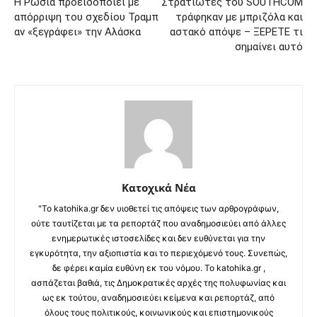
Η Ρωσία προειδοποιεί με
Στρατιώτες του SOUTHCOM
απόρριψη του σχεδίου Τραμπ
τράφηκαν με μπριζόλα και
αν «ξεγράφει» την Αλάσκα
αστακό απόψε – ΞΕΡΕΤΕ τι
σημαίνει αυτό
Κατοχικά Νέα
"Το katohika.gr δεν υιοθετεί τις απόψεις των αρθρογράφων,
ούτε ταυτίζεται με τα ρεπορτάζ που αναδημοσιεύει από άλλες
ενημερωτικές ιστοσελίδες και δεν ευθύνεται για την
εγκυρότητα, την αξιοπιστία και το περιεχόμενό τους. Συνεπώς,
δε φέρει καμία ευθύνη εκ του νόμου. Το katohika.gr ,
ασπάζεται βαθιά, τις Δημοκρατικές αρχές της πολυφωνίας και
ως εκ τούτου, αναδημοσιεύει κείμενα και ρεπορτάζ, από
όλους τους πολιτικούς, κοινωνικούς και επιστημονικούς