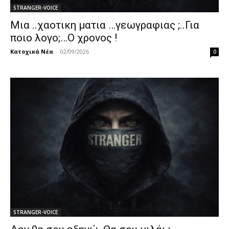
STRANGER-VOICE
Μια ..χαοτικη ματια …γεωγραφιας ;..Για
ποιο λογο;…Ο χρονος !
Κατοχικά Νέα
-
02/09/2026
0
STRANGER-VOICE