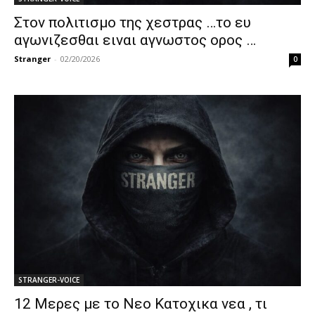
Στον πολιτισμο της χεστρας …το ευ
αγωνιζεσθαι ειναι αγνωστος ορος …
Stranger
-
02/20/2026
0
STRANGER-VOICE
12 Μερες με το Νεο Κατοχικα νεα , τι