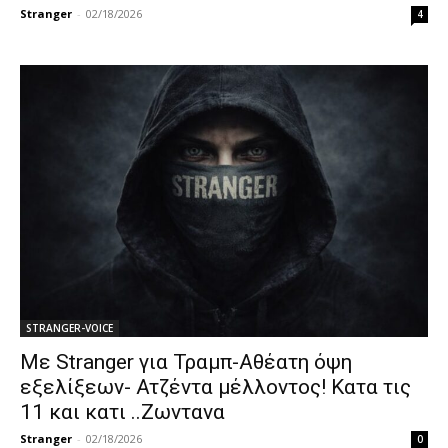
Stranger
-
02/18/2026
4
STRANGER-VOICE
Με Stranger για Τραμπ-Αθέατη όψη
εξελίξεων- Ατζέντα μέλλοντος! Κατα τις
11 και κατι ..Ζωντανα
Stranger
-
02/18/2026
0