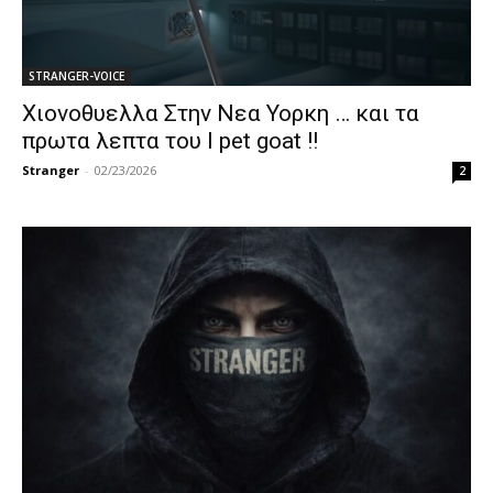
STRANGER-VOICE
Χιονοθυελλα Στην Νεα Υορκη … και τα
πρωτα λεπτα του I pet goat !!
Stranger
-
02/23/2026
2