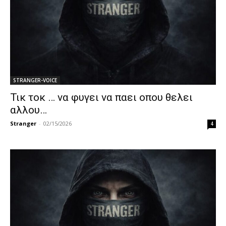
STRANGER-VOICE
Τικ τοκ … να φυγει να παει οπου θελει
αλλου…
Stranger
-
02/15/2026
4