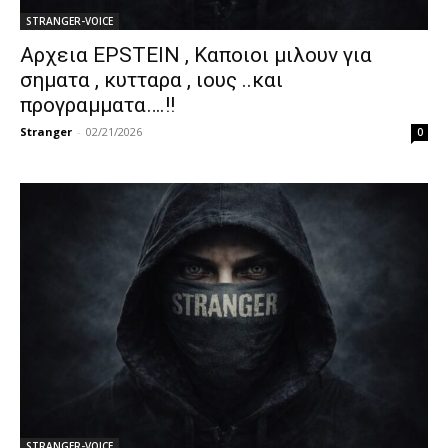
STRANGER-VOICE
Αρχεια EPSTEIN , Καποιοι μιλουν για
σηματα , κυτταρα , ιους ..και
προγραμματα….!!
Stranger
-
02/21/2026
0
STRANGER-VOICE