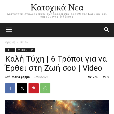
Κατοχικά Νεα
Κοινότητα Εναλλακτικής πληροφόρησης,Ελεύθερης Ερευνας και
χαρούμενης διάθεσης
Αρχική
BLOG
BLOG
ΑΥΤΟΓΝΩΣΙΑ
Καλή Τύχη | 6 Τρόποι για να
Έρθει στη Ζωή σου | Video
Από
maria peppa
-
02/05/2024
726
0