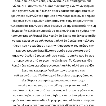
όλους τους πολιτικούς, κοινωνικούς και επιστημονικούς
χώρους." Η συντακτική ομάδα των κατοχικών νέων φέρνει
όλη την εναλλακτική είδηση προς ξεσκαρτάρισμα απο τους
ερευνητές αναγνώστες της! Ειτε ειναι Ψεμα ειτε ειναι αληθεια
!Έχουμε συγκεκριμένη θέση απέναντι στην υπεροντοτητα
πληροφορίας και γνωρίζουμε ότι μόνο με την διαδικασία της μη
δογματικής αλήθειας μπορείς να ακολουθήσεις τα χνάρια της
πραγματικής αλήθειας! Εδώ λοιπόν θα βρειτε ότι θέλει το πεδίο
να μας κάνει να ασχοληθούμε ...αλλά θα βρείτε και πολλούς
πλέον που κατανόησαν και την πληροφορία του πεδιου την
κάνουν κομματάκια! Είμαστε ομάδα έρευνας και αυτό
σημαίνει ότι δεν έχουμε μαζί μας καμία ταμπέλα που θα μας
απομακρύνει από το φως της αλήθειας ! Το Κατοχικά Νέα
λοιπόν δεν είναι μια ειδησεογραφική σελίδα αλλά μια σελίδα
έρευνας και κριτικής όλων των στοιχείων της
καθημερινότητας ! Το Κατοχικά Νέα είναι ο χώρος όπου οι
ελεύθεροι ερευνητές χρησιμοποιούν τον τοίχο
αναδημοσιεύσεως σαν αποθήκη στοιχείων σε πολύ
μεγαλύτερη έρευνα από ότι το φανερό έτσι ώστε μόνοι τους
να καταλήξουν στο τι είναι αλήθεια και τι είναι ψέμα και τι
κρυβεται πισω απο καθε πληροφορια που αλλοι δεν μπορουν
να δουν! Χωρίς να αναγκαστούν να δεχθούν δογματικές και