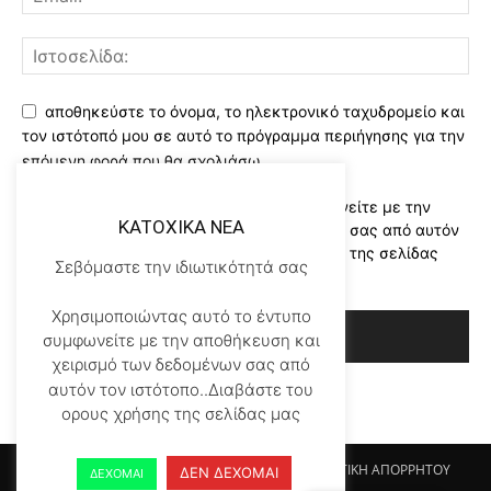
αποθηκεύστε το όνομα, το ηλεκτρονικό ταχυδρομείο και
τον ιστότοπό μου σε αυτό το πρόγραμμα περιήγησης για την
επόμενη φορά που θα σχολιάσω.
Χρησιμοποιώντας αυτό το έντυπο συμφωνείτε με την
KATOXIKA NEA
αποθήκευση και χειρισμό των δεδομένων σας από αυτόν
τον ιστότοπο..Διαβάστε του ορους χρήσης της σελίδας
Σεβόμαστε την ιδιωτικότητά σας
μας
*
Χρησιμοποιώντας αυτό το έντυπο
συμφωνείτε με την αποθήκευση και
χειρισμό των δεδομένων σας από
αυτόν τον ιστότοπο..Διαβάστε του
ορους χρήσης της σελίδας μας
Αρχικη KATOHIKA NEA
Login
Register
ΠΟΛΙΤΙΚΗ ΑΠΟΡΡΗΤΟΥ
ΔΕΝ ΔΕΧΟΜΑΙ
ΔΕΧΟΜΑΙ