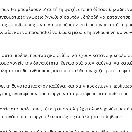
ο πως θα μπορέσουν σ’ αυτή τη ψυχή, στο παιδί τους δηλαδη, 
νευματικές γνώσεις (γνωθι σ’ εαυτόν), δηλαδή να κατανοήσει
της εκπαίδευσης είναι να μπορέσουν να δώσουν σ’ αυτό το μω
νιαία, και να προσπαθεί να δώσει μέσα στη ανθρώπινη κοινωνί
ν αυτά, πρέπει πρωταρχικα οι ίδιοι να έχουν κατανοήσει όλα
τους γονείς την δυνατότητα, ξεχωριστά στον καθένα, να καταλ
λή του κάθε ανθρώπου, και ποιο ταξιδι συνεχιζει μετά το φυσ
ίνει τη δυνατότητα στον καθένα, και στην προκειμενη περίπτω
άπη, ενδιαφερον και στοργη να τα μεταφερει στο παιδί τους.
νείς στο παιδί τους, τότε η αποστολή έχει ολοκληρωθει. Αυτή
η αγάπη και στοργη όλες αυτές τις ασύλληπτες αλήθειες.
αλά με όλες αυτές τις διαιρετικές έννοιες πατρίδα – σημαία –