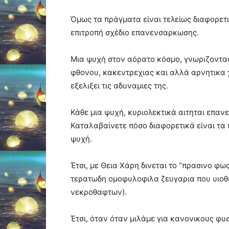
Όμως τα πράγματα είναι τελείως διαφορετ
επιτροπή σχέδιο επανενσαρκωσης.
Μια ψυχή στον αόρατο κόσμο, γνωριζοντας
φθονου, κακεντρεχιας και αλλά αρνητικα 
εξελιξει τις αδυναμιες της.
Κάθε μια ψυχή, κυριολεκτικά αιτηται επαν
Καταλαβαίνετε πόσο διαφορετικά είναι τα
ψυχή.
Έτσι, με Θεια Χάρη δινεται το “πρασινο φω
τερατωδη ομοφυλοφιλα ζευγαρια που υιοθ
νεκροθαφτων).
Έτσι, όταν όταν μιλάμε για κανονικους φυ