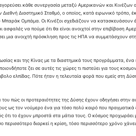
παγορεύσει κάθε συνεργασία μεταξύ Αμερικανών και Κινέζων 
ν Διεθνή Διαστημικό Σταθμό, ο οποίος, κατά ειρωνικό τρόπο, έ
ου Μπαράκ Ομπάμα. Οι Κινέζοι σχεδιάζουν να κατασκευάσουν έ
αι ασφαλές να πούμε ότι θα είναι ανοιχτοί στην επιβίβαση Α
σει μια ανοιχτή πρόσκληση προς τις ΗΠΑ να συμμετάσχουν στ
σίας και της Κίνας με τα διαστημικά τους προγράμματα, ένα κ
ιονδήποτε ζει σε αυτές τις χώρες τι πιστεύει για τους κοσμο
σύμβολο ελπίδας. Πότε ήταν η τελευταία φορά που εμείς στη Δύ
μα του πώς οι προτεραιότητες της Δύσης έχουν οδηγήσει στην
τους ως τον νούμερο ένα για τόσο πολύ καιρό που πραγματικά
ς ότι το έχουν μπροστά στα μάτια τους. Ο κόσμος προχωράει μ
σο περισσότερο διαρκεί η κρίση, τόσο περισσότερο χρόνο χάνει 