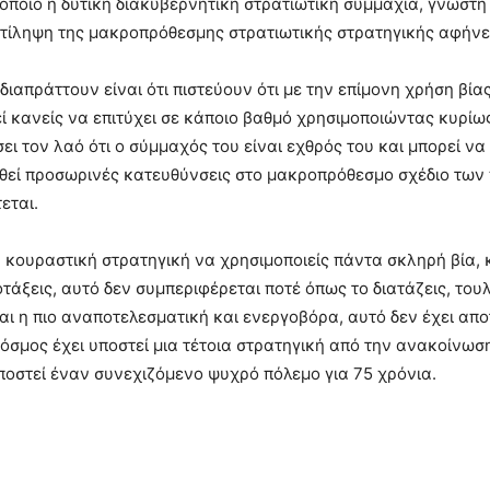
 οποίο η δυτική διακυβερνητική στρατιωτική συμμαχία, γνωστή
 αντίληψη της μακροπρόθεσμης στρατιωτικής στρατηγικής αφήνε
ιαπράττουν είναι ότι πιστεύουν ότι με την επίμονη χρήση βί
εί κανείς να επιτύχει σε κάποιο βαθμό χρησιμοποιώντας κυρίω
ει τον λαό ότι ο σύμμαχός του είναι εχθρός του και μπορεί ν
θεί προσωρινές κατευθύνσεις στο μακροπρόθεσμο σχέδιο των π
εται.
ύ κουραστική στρατηγική να χρησιμοποιείς πάντα σκληρή βία, 
άξεις, αυτό δεν συμπεριφέρεται ποτέ όπως το διατάζεις, τουλ
αι η πιο αναποτελεσματική και ενεργοβόρα, αυτό δεν έχει απο
κόσμος έχει υποστεί μια τέτοια στρατηγική από την ανακοίνω
υποστεί έναν συνεχιζόμενο ψυχρό πόλεμο για 75 χρόνια.