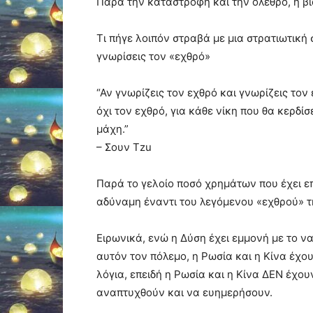
Παρά την καταστροφή και την όλεθρο, η βία
Τι πήγε λοιπόν στραβά με μια στρατιωτική
γνωρίσεις τον «εχθρό»
“Αν γνωρίζεις τον εχθρό και γνωρίζεις το
όχι τον εχθρό, για κάθε νίκη που θα κερδίσ
μάχη.”
– Σουν Τzu
Παρά το γελοίο ποσό χρημάτων που έχει επ
αδύναμη έναντι του λεγόμενου «εχθρού» τη
Ειρωνικά, ενώ η Δύση έχει εμμονή με το ν
αυτόν τον πόλεμο, η Ρωσία και η Κίνα έχ
λόγια, επειδή η Ρωσία και η Κίνα ΔΕΝ έχο
αναπτυχθούν και να ευημερήσουν.