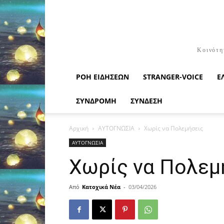
Κοινότη
ΡΟΉ ΕΙΔΉΣΕΩΝ
STRANGER-VOICE
Ε
ΣΥΝΔΡΟΜΗ
ΣΥΝΔΕΣΗ
Αρχική
ΑΥΤΟΓΝΩΣΙΑ
Χωρίς να Πολεμήσεις
ΑΥΤΟΓΝΩΣΙΑ
Χωρίς να Πολεμ
Από
Κατοχικά Νέα
-
03/04/2026