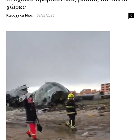
χώρες
Κατοχικά Νέα
-
02/28/2026
0