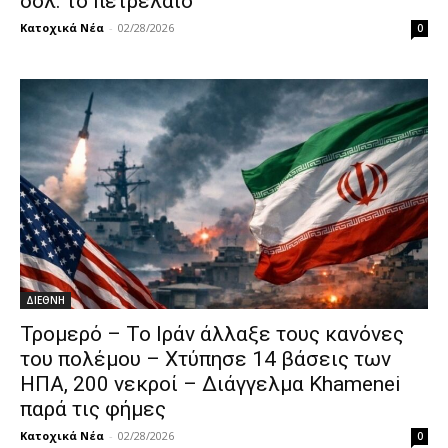
δολ. το πετρέλαιο
Κατοχικά Νέα
-
02/28/2026
0
ΔΙΕΘΝΗ
Τρομερό – Το Ιράν άλλαξε τους κανόνες
του πολέμου – Χτύπησε 14 βάσεις των
ΗΠΑ, 200 νεκροί – Διάγγελμα Khamenei
παρά τις φήμες
Κατοχικά Νέα
-
02/28/2026
0