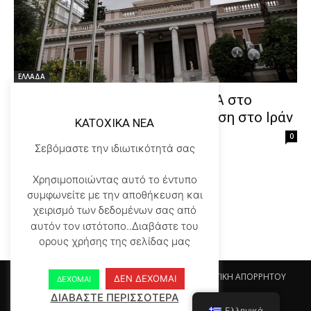
ΕΛΛΑΔΑ
Έκτακτη συνεδρίαση του ΚΥΣΕΑ στο
Μέγαρο Μαξίμου για την επίθεση στο Ιράν
KATOXIKA NEA
Κατοχικά Νέα
-
02/28/2026
0
Σεβόμαστε την ιδιωτικότητά σας
Χρησιμοποιώντας αυτό το έντυπο
συμφωνείτε με την αποθήκευση και
1
2
3
χειρισμό των δεδομένων σας από
αυτόν τον ιστότοπο..Διαβάστε του
ορους χρήσης της σελίδας μας
Αρχικη KATOHIKA NEA
Login
Register
ΠΟΛΙΤΙΚΗ ΑΠΟΡΡΗΤΟΥ
ΔΕΝ ΔΕΧΟΜΑΙ
ΔΕΧΟΜΑΙ
ΟΡΟΙ ΧΡΗΣΗΣ
ΕΠΙΚΟΙΝΩΝΙΑ
ΔΙΑΒΑΣΤΕ ΠΕΡΙΣΣΟΤΕΡΑ
Ελληνικά